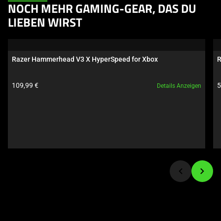
This
NOCH MEHR GAMING-GEAR, DAS DU
is
LIEBEN WIRST
a
carousel.
Use
Razer Hammerhead V3 X HyperSpeed for Xbox
R
Next
and
Produktpreis:
P
109,99 €
5
Details Anzeigen
Previous
buttons
to
navigate,
or
jump
to
a
slide
using
the
slide