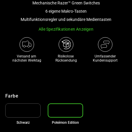
Mechanische Razer™ Green Switches
and
a
6 eigene Makro-Tasten
track
Multifunktionsregler und sekundäre Medientasten
of
Alle Spezifikationen Anzeigen
thumbnails
below.
Select
any
Versand am 
Risikolose 

Umfassender
of
nächsten Werktag
Rücksendung
Kundensupport
the
image
buttons
to
change
Farbe
the
main
image
Schwarz
Pokémon Edition
above.