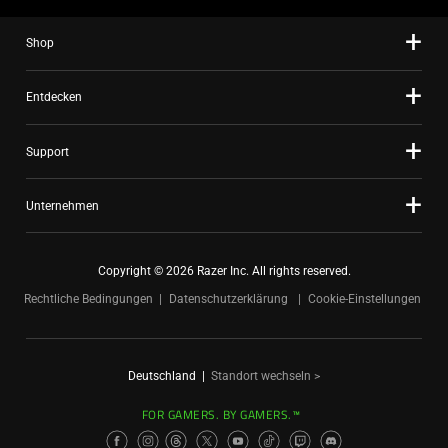
dots.
Shop
Entdecken
Support
Unternehmen
Copyright © 2026 Razer Inc. All rights reserved.
Rechtliche Bedingungen
Datenschutzerklärung
Cookie-Einstellungen
Deutschland
|
Standort wechseln >
FOR GAMERS. BY GAMERS.™