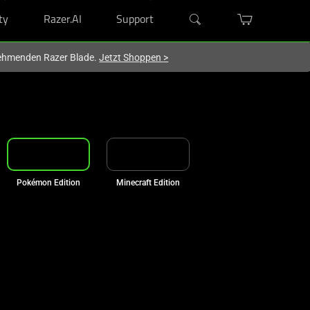
ty
Razer.AI
Support
lnehmenden Razer Blade.
Jetzt Shoppen
>
Pokémon Edition
Minecraft Edition