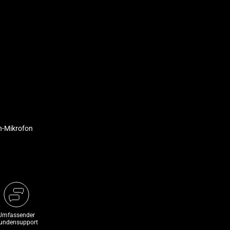
n-Mikrofon
Umfassender
undensupport