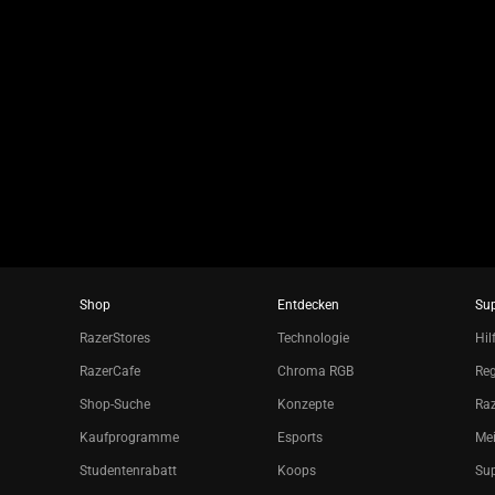
a
slide
using
the
slide
dots.
Shop
Entdecken
Su
RazerStores
Technologie
Hil
RazerCafe
Chroma RGB
Reg
Shop-Suche
Konzepte
Raz
Kaufprogramme
Esports
Mei
Studentenrabatt
Koops
Sup