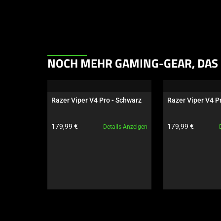
This
NOCH MEHR GAMING-GEAR, DAS 
is
a
carousel.
Razer Viper V4 Pro - Schwarz
Razer Viper V4 P
Use
Next
Produktpreis:
Produktpreis:
179,99 €
179,99 €
Details Anzeigen
and
Previous
buttons
to
navigate,
or
jump
to