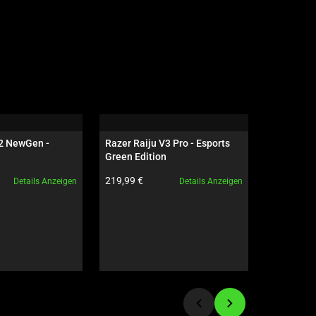
2 NewGen - 
Razer Raiju V3 Pro - Esports 
Razer Rai
Green Edition
Produktpreis:
Produktpre
219,99 €
209,99 €
Details Anzeigen
Details Anzeigen