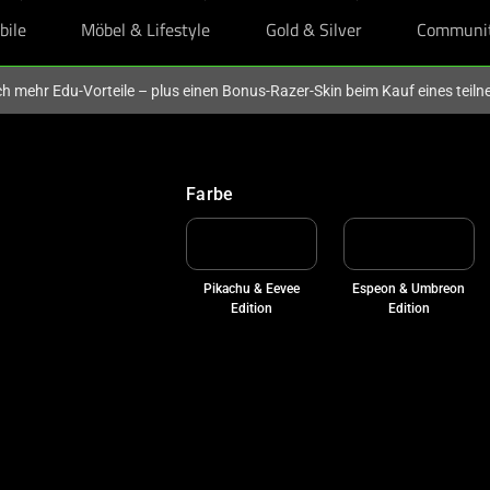
bile
Möbel & Lifestyle
Gold & Silver
Communi
och mehr Edu-Vorteile – plus einen Bonus-Razer-Skin beim Kauf eines tei
Farbe
Pikachu & Eevee
Espeon & Umbreon
Edition
Edition