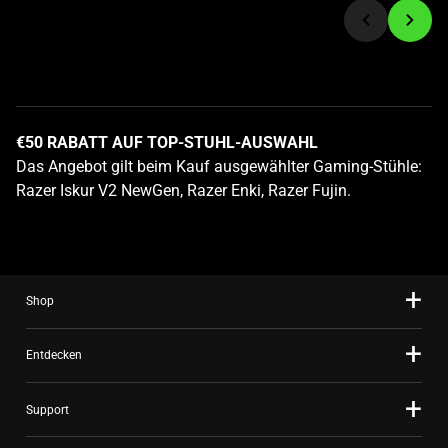
a
slide
using
the
slide
dots.
€50 RABATT AUF TOP-STUHL-AUSWAHL
Das Angebot gilt beim Kauf ausgewählter Gaming-Stühle:
Razer Iskur V2 NewGen, Razer Enki, Razer Fujin.
Shop
Entdecken
Support