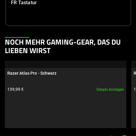
FR Tastatur
This
NOCH MEHR GAMING-GEAR, DAS DU
is
LIEBEN WIRST
a
carousel.
Use
Razer Atlas Pro - Schwarz
R
Next
and
Produktpreis:
P
139,99 €
1
Details Anzeigen
Previous
buttons
to
navigate,
or
jump
to