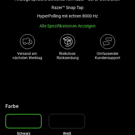
a
Razer™ Snap Tap
track
HyperPolling mit echten 8000 Hz
of
Alle Spezifikationen Anzeigen
thumbnails
below.
Select
any
Versand am 
Risikolose 

Umfassender
of
nächsten Werktag
Rücksendung
Kundensupport
the
image
buttons
to
€50 RABATT AUF TOP-STUHL-
change
AUSWAHL
the
Mit deinem Kauf
Farbe
main
image
above.
Schwarz
Weiß