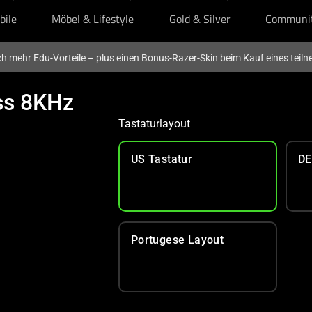
bile
Möbel & Lifestyle
Gold & Silver
Communi
och mehr Edu-Vorteile – plus einen Bonus-Razer-Skin beim Kauf eines tei
ss 8KHz
Tastaturlayout
US Tastatur
DE
Portugese Layout