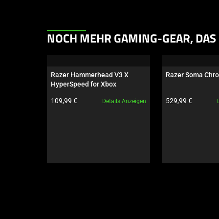
This
NOCH MEHR GAMING-GEAR, DAS 
is
a
carousel.
Razer Hammerhead V3 X 
Razer Soma Chr
Use
HyperSpeed for Xbox
Next
Produktpreis:
Produktpreis:
109,99 €
529,99 €
Details Anzeigen
and
Previous
buttons
to
navigate,
or
jump
to
a
slide