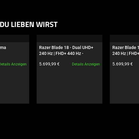
DU LIEBEN WIRST
oma
Razer Blade 18 - Dual UHD+ 
Razer Blade 1
240 Hz | FHD+ 440 Hz - 
240 Hz | FHD+
GeForce RTX 5090 - Schwarz
GeForce RTX 
Produktpreis:
Produktpreis:
5.699,99 €
5.699,99 €
Details Anzeigen
Details Anzeigen