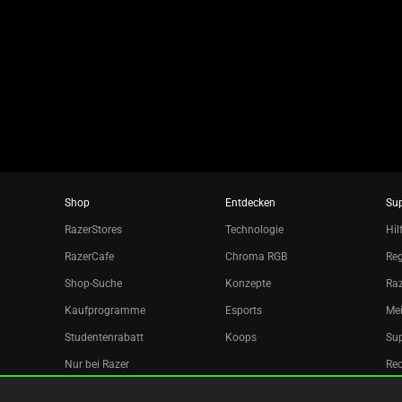
using
the
slide
dots.
Shop
Entdecken
Su
RazerStores
Technologie
Hil
RazerCafe
Chroma RGB
Reg
Shop-Suche
Konzepte
Raz
Kaufprogramme
Esports
Mei
Studentenrabatt
Koops
Sup
Nur bei Razer
Re
Razer Silver