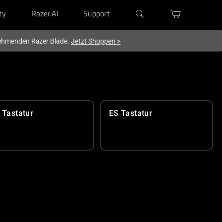
ty
Razer.AI
Support
lnehmenden Razer Blade.
Jetzt Shoppen
>
 Tastatur
ES Tastatur