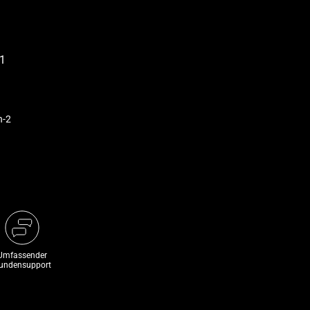
n-2
Umfassender
undensupport