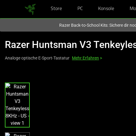
Store
PC
Konsole
Mo
Du befindest dich aktuell auf der Website von
Deutschland
.
Razer Back-to-School Kits: Sichere dir n
Razer Huntsman V3 Tenkeyle
Analoge optische E-Sport-Tastatur
Mehr Erfahren
>
This
is
a
carousel
with
one
large
image
and