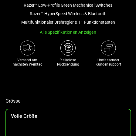
Razer™ Low-Profile Green Mechanical Switches
and
a
Razer™ HyperSpeed Wireless & Bluetooth
track
Multifunktionaler Drehregler & 11 Funktionstasten
of
Alle Spezifikationen Anzeigen
thumbnails
below.
Select
any
Versand am 
Risikolose 

Umfassender
of
nächsten Werktag
Rücksendung
Kundensupport
the
image
buttons
to
change
Grösse
the
main
Volle Größe
image
above.