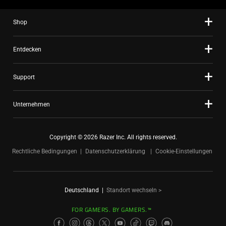
dots.
Shop
Entdecken
Support
Unternehmen
Copyright © 2026 Razer Inc. All rights reserved.
Rechtliche Bedingungen
Datenschutzerklärung
Cookie-Einstellungen
Deutschland
|
Standort wechseln >
FOR GAMERS. BY GAMERS.™