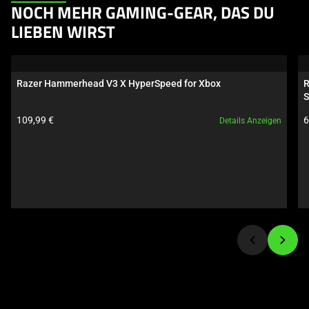
This
NOCH MEHR GAMING-GEAR, DAS DU
is
LIEBEN WIRST
a
carousel.
Use
Razer Hammerhead V3 X HyperSpeed for Xbox
R
Next
S
and
Produktpreis:
P
109,99 €
6
Details Anzeigen
Previous
buttons
to
navigate,
or
jump
to
a
slide
using
the
slide