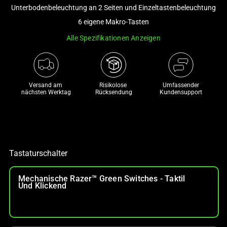
and
Unterbodenbeleuchtung an 2 Seiten und Einzeltastenbeleuchtung
a
6 eigene Makro-Tasten
track
Alle Spezifikationen Anzeigen
of
thumbnails
below.
Select
Versand am 
Risikolose 

Umfassender
any
nächsten Werktag
Rücksendung
Kundensupport
of
the
image
buttons
to
Tastaturschalter
change
the
Mechanische Razer™ Green Switches - Taktil
Und Klickend
main
image
above.