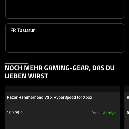
FR Tastatur
This
NOCH MEHR GAMING-GEAR, DAS DU
is
LIEBEN WIRST
a
carousel.
Use
Razer Hammerhead V3 X HyperSpeed for Xbox
R
Next
and
Produktpreis:
P
109,99 €
5
Details Anzeigen
Previous
buttons
to