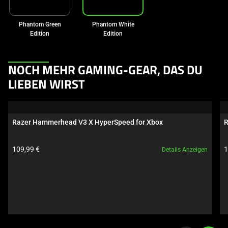
Phantom Green
Phantom White
Edition
Edition
This
NOCH MEHR GAMING-GEAR, DAS DU
is
LIEBEN WIRST
a
carousel.
Use
Razer Hammerhead V3 X HyperSpeed for Xbox
R
Next
and
Produktpreis:
P
109,99 €
1
Details Anzeigen
Previous
buttons
to
navigate,
or
jump
to