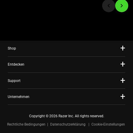
a
slide
using
the
slide
dots.
Shop
Entdecken
Support
Unternehmen
Copyright © 2026 Razer Inc. All rights reserved.
Rechtliche Bedingungen
Datenschutzerklärung
Cookie-Einstellungen