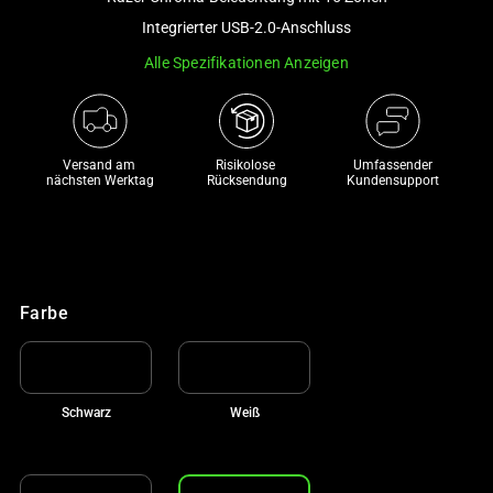
a
Integrierter USB-2.0-Anschluss
track
Alle Spezifikationen Anzeigen
of
thumbnails
below.
Select
Versand am 
Risikolose 

Umfassender
any
nächsten Werktag
Rücksendung
Kundensupport
of
the
image
buttons
to
Farbe
change
the
main
Schwarz
Weiß
image
above.