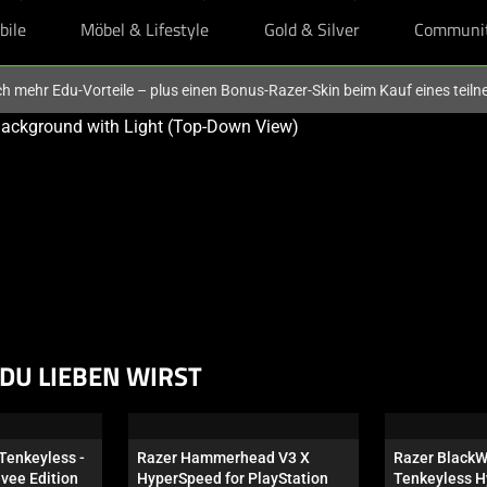
bile
Möbel & Lifestyle
Gold & Silver
Communi
och mehr Edu-Vorteile – plus einen Bonus-Razer-Skin beim Kauf eines tei
DU LIEBEN WIRST
Tenkeyless - 
Razer Hammerhead V3 X 
Razer BlackW
evee Edition
HyperSpeed for PlayStation
Tenkeyless H