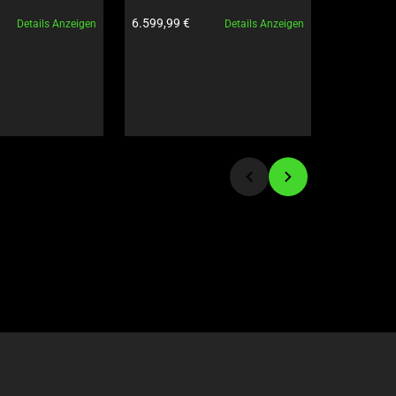
 - US - 
GeForce RTX 5090 - Schwarz
Produktpreis:
Produktpre
6.599,99 €
139,99 €
Details Anzeigen
Details Anzeigen
ves Edition