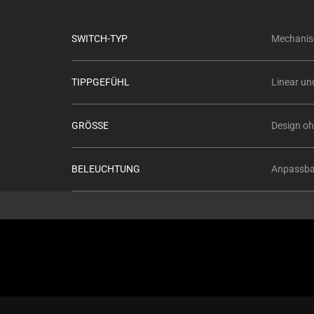
SWITCH-TYP
Mechanisc
TIPPGEFÜHL
Linear un
GRÖSSE
Design oh
BELEUCHTUNG
Anpassbar