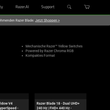
ty
Razer.AI
Support
lnehmenden Razer Blade.
Jetzt Shoppen
>
Mechanische Razer™ Yellow Switches
Powered by Razer Chroma RGB
Kompaktes Format
idow V4 
Razer Blade 18 - Dual UHD+ 
Razer Ha
yperSpeed - 
240 Hz | FHD+ 440 Hz - 
HyperSpe