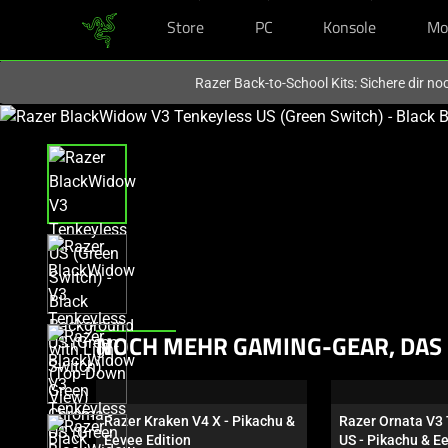
Store
PC
Konsole
Mo
Du befindest dich aktuell auf der Website von
Deutschland
.
Razer Back-to-School Kits: Sichere dir n
This
is
a
carousel
with
one
large
image
and
a
This
NOCH MEHR GAMING-GEAR, DAS 
track
is
of
a
thumbnails
carousel.
Razer Kraken V4 X - Pikachu & 
Razer Ornata V3 
below.
Use
Eevee Edition
US - Pikachu & E