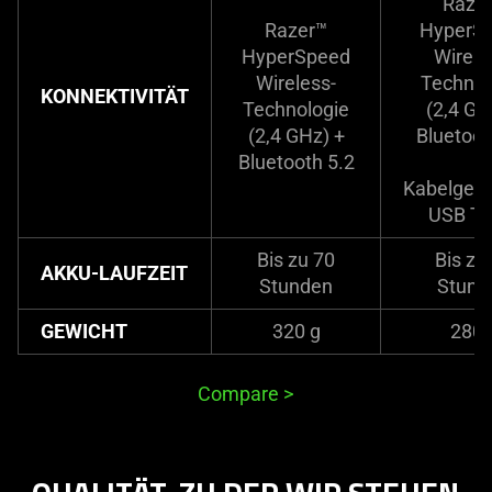
Raze
Razer™
HyperS
HyperSpeed
Wirele
Wireless-
Technol
KONNEKTIVITÄT
Technologie
(2,4 GH
(2,4 GHz) +
Bluetoot
Bluetooth 5.2
Kabelgeb
USB Ty
Bis zu 70
Bis zu
AKKU-LAUFZEIT
Stunden
Stund
GEWICHT
320 g
280 
Compare
>