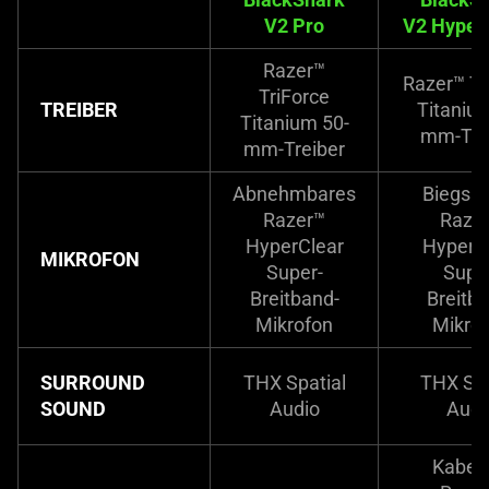
V2 Pro
V2 Hyper
Razer™
Razer™ Tr
TriForce
TREIBER
Titaniu
Titanium 50-
mm-Tre
mm-Treiber
Abnehmbares
Biegsa
Razer™
Raze
HyperClear
HyperC
MIKROFON
Super-
Supe
Breitband-
Breitba
Mikrofon
Mikro
SURROUND
THX Spatial
THX Spa
SOUND
Audio
Audi
Kabell