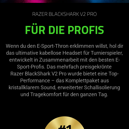
on
the
RAZER BLACKSHARK V2 PRO
page
to
FÜR DIE PROFIS
be
updated.
Wenn du den E-Sport-Thron erklimmen willst, hol dir
das ultimative kabellose Headset für Turnierspieler,
entwickelt in Zusammenarbeit mit den besten E-
Sport-Profis. Das mehrfach preisgekrönte
Razer BlackShark V2 Pro wurde bietet eine Top-
Performance – das Komplettpaket aus
kristallklarem Sound, erweiterter Schallisolierung
und Tragekomfort für den ganzen Tag.