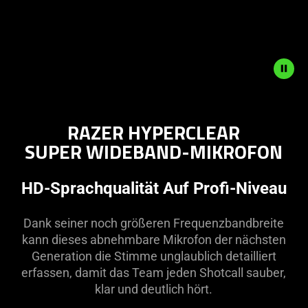
SHOTZZY
ALLIANCE
OPTIC
Play
ESPORTS WORLD CUP 2024
CHAMPION
2-TIME CALL OF DUT
and
CHAMPION
Pause
button
to
start
and
RAZER HYPERCLEAR
stop
SUPER WIDEBAND-MIKROFON
the
animation.
HD-Sprachqualität Auf Profi-Niveau
Dank seiner noch größeren Frequenzbandbreite
kann dieses abnehmbare Mikrofon der nächsten
Generation die Stimme unglaublich detailliert
erfassen, damit das Team jeden Shotcall sauber,
klar und deutlich hört.