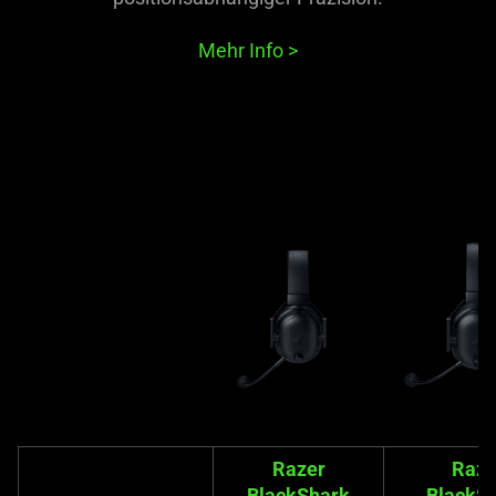
Mehr Info
>
Razer
Raze
BlackShark
BlackS