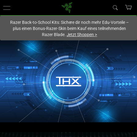
Du befindest dich aktuell auf der Website von
Deutschland
.
Razer Back-to-School Kits: Sichere dir noch mehr Edu-Vorteile –
plus einen Bonus-Razer-Skin beim Kauf eines teilnehmenden
Razer Blade.
Jetzt Shoppen
>