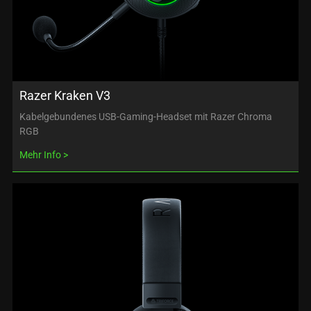
Razer Kraken V3
Kabelgebundenes USB-Gaming-Headset mit Razer Chroma
RGB
Mehr Info