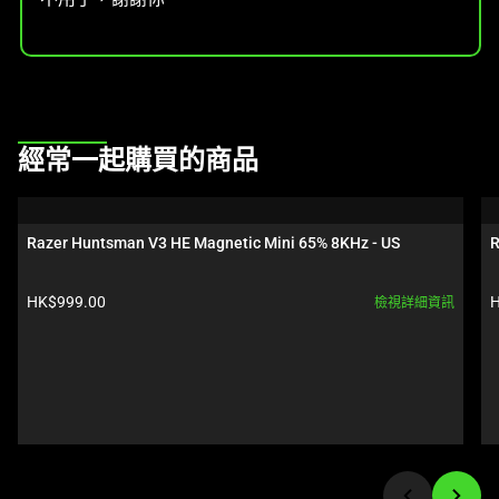
This
經常一起購買的商品
is
a
carousel.
Razer Huntsman V3 HE Magnetic Mini 65% 8KHz - US
R
Use
Next
產品價格:
HK$999.00
H
檢視詳細資訊
and
Previous
buttons
to
navigate,
or
jump