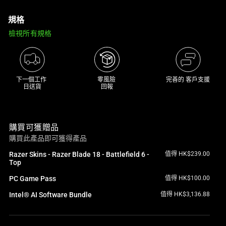
a
規格
track
of
檢視所有規格
thumbnails
below.
Select
any
下一個工作 

零風險 

完善的 客戶支援
日送貨
回報
of
the
image
購買可獲贈品
buttons
購買此產品即可獲得產品
to
change
Razer Skins - Razer Blade 18 - Battlefield 6 -
值得 HK$239.00
Top
the
main
PC Game Pass
值得 HK$100.00
image
Intel® AI Software Bundle
值得 HK$3,136.88
above.