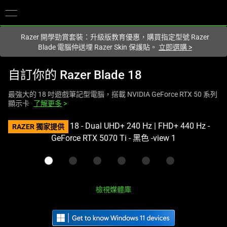
您目前在
Hong Kong (香港)
網站.
Razer 開學勁賞套裝：升級版教育優惠，購買指定型號 Razer
Blade 電腦仲送埋 Razer Skin 保護貼。
立即選購
>
自訂你的
Razer Blade 18
最強大的 18 吋遊戲筆記型電腦，搭載 NVIDIA GeForce RTX 50 系列
顯示卡
了解更多
>
This
RAZER 獨家提供
is
a
carousel
with
one
檢視媒體庫
large
image
and