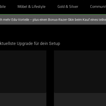
bile
Möbel & Lifestyle
Gold & Silver
Communi
och mehr Edu-Vorteile – plus einen Bonus-Razer-Skin beim Kauf eines tei
ktuellste Upgrade für dein Setup