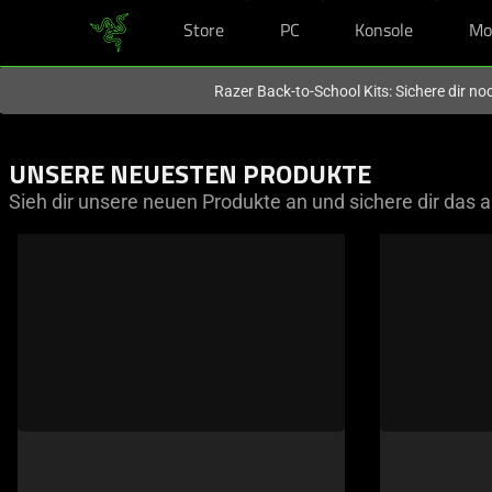
Store
PC
Konsole
Mo
Du befindest dich aktuell auf der Website von
Deutschland
.
Razer Back-to-School Kits: Sichere dir n
UNSERE NEUESTEN PRODUKTE
Sieh dir unsere neuen Produkte an und sichere dir das a
This
is
a
carousel
of
products.
Use
Next
and
Previous