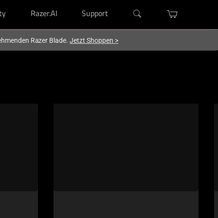
ty
Razer.AI
Support
lnehmenden Razer Blade.
Jetzt Shoppen
>