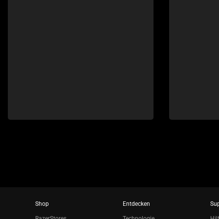
buttons
to
navigate
Shop
Entdecken
Su
RazerStores
Technologie
Hil