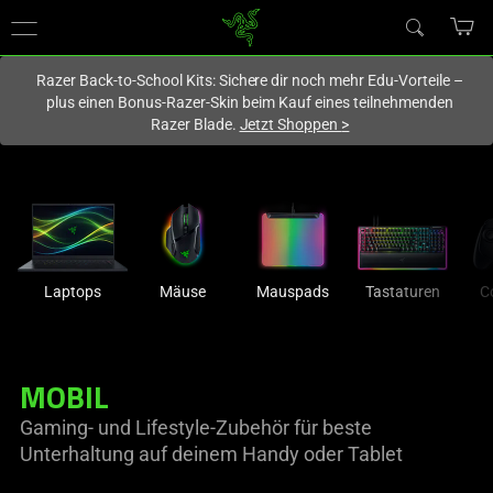
Du befindest dich aktuell auf der Website von
Deutschland
.
Razer Back-to-School Kits: Sichere dir noch mehr Edu-Vorteile –
plus einen Bonus-Razer-Skin beim Kauf eines teilnehmenden
Razer Blade.
Jetzt Shoppen
>
Laptops
Mäuse
Mauspads
Tastaturen
Co
MOBIL
Gaming- und Lifestyle-Zubehör für beste
Unterhaltung auf deinem Handy oder Tablet