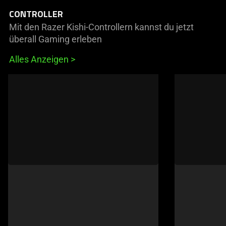
CONTROLLER
Mit den Razer Kishi-Controllern kannst du jetzt
überall Gaming erleben
Alles Anzeigen
This
is
a
carousel
of
products.
Use
Next
and
Previous
buttons
to
navigate