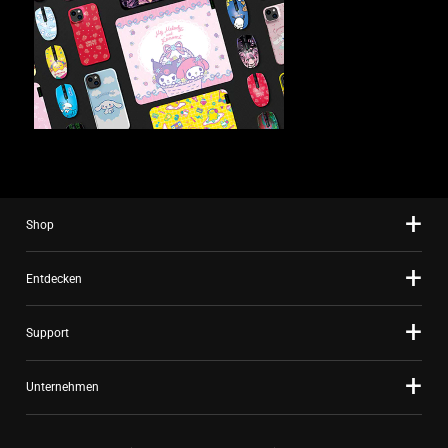
products.
Use
Next
and
Previous
buttons
to
navigate
Shop
Entdecken
Support
Unternehmen