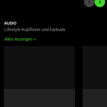
AUDIO
Lifestyle-Kopfhörer und Earbuds
Alles Anzeigen
This
is
a
carousel
of
products.
Use
Next
and
Previous
buttons