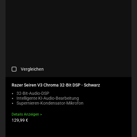
C
Vergleichen
H
E
C
Razer Seiren V3 Chroma 32-Bit DSP - Schwarz
K
32-Bit-Audio-DSP
I
Intelligente KI-Audio-Bearbeitung
N
Supernieren-Kondensator-Mikrofon
G
A
Details Anzeigen
C
Produktpreis:
129,99 €
O
M
P