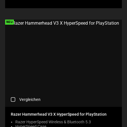
A
R
E
C
H
NEU
E
C
K
B
O
X
W
I
L
L
C
A
U
S
C
E
Vergleichen
H
C
E
O
C
N
Razer Hammerhead V3 X HyperSpeed for PlayStation
K
T
Razer HyperSpeed Wireless & Bluetooth 5.3
I
E
HyperSpeed Case