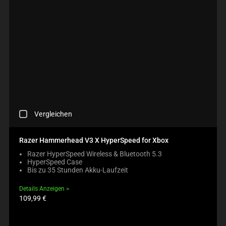
C
Vergleichen
H
E
C
Razer Hammerhead V3 X HyperSpeed for Xbox
K
Razer HyperSpeed Wireless & Bluetooth 5.3
I
HyperSpeed Case
N
Bis zu 35 Stunden Akku-Laufzeit
G
A
Details Anzeigen
C
Produktpreis:
109,99 €
O
M
P