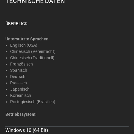
TECHNISCHE DATEN
below.
Select
any
of
ÜBERBLICK
the
image
Unterstützte Sprachen:
buttons
Englisch (USA)
Chinesisch (Vereinfacht)
to
Chinesisch (Traditionell)
change
Französisch
the
Spanisch
main
Deutsch
image
Russisch
above.
Japanisch
Koreanisch
Portugiesisch (Brasilien)
Betriebssystem:
Windows 10 (64 Bit)