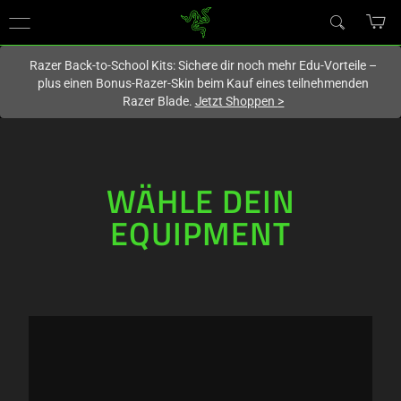
Du befindest dich aktuell auf der Website von
Deutschland
.
Razer Back-to-School Kits: Sichere dir noch mehr Edu-Vorteile –
plus einen Bonus-Razer-Skin beim Kauf eines teilnehmenden
Razer Blade.
Jetzt Shoppen
>
WÄHLE DEIN
EQUIPMENT
WÄHLE
DEIN
EQUIPMENT