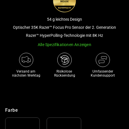
and
a
track
54 g leichtes Design
of
Optischer 35K Razer™ Focus Pro Sensor der 2. Generation
thumbnails
Razer™ HyperPolling-Technologie mit 8K Hz
below.
Select
Alle Spezifikationen Anzeigen
any
of
the
Versand am 
Risikolose 

Umfassender
image
nächsten Werktag
Rücksendung
Kundensupport
buttons
to
change
the
main
Farbe
image
above.