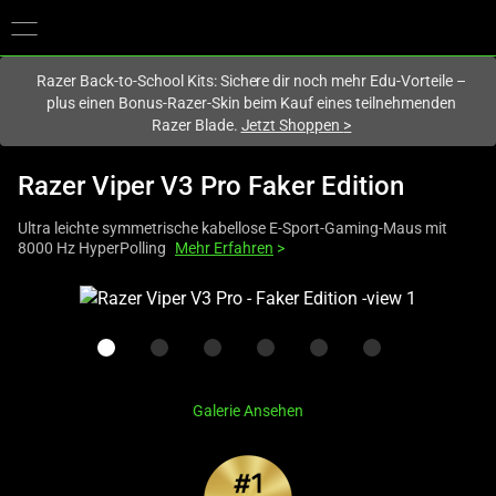
Du befindest dich aktuell auf der Website von
Deutschland
.
Razer Back-to-School Kits: Sichere dir noch mehr Edu-Vorteile –
plus einen Bonus-Razer-Skin beim Kauf eines teilnehmenden
Razer Blade.
Jetzt Shoppen
>
Razer Viper V3 Pro Faker Edition
Ultra leichte symmetrische kabellose E-Sport-Gaming-Maus mit
8000 Hz HyperPolling
Mehr Erfahren
>
This
is
a
carousel
with
Galerie Ansehen
one
large
image