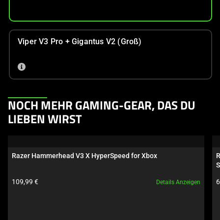
Viper V3 Pro + Gigantus V2 (Groß)
This
NOCH MEHR GAMING-GEAR, DAS DU
is
LIEBEN WIRST
a
carousel.
Use
Razer Hammerhead V3 X HyperSpeed for Xbox
R
Next
S
and
Produktpreis:
P
109,99 €
6
Details Anzeigen
Previous
buttons
to