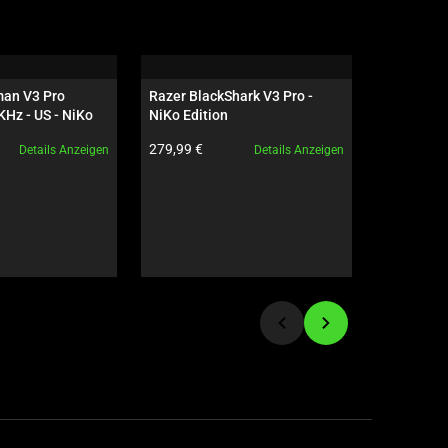
an V3 Pro 
Razer BlackShark V3 Pro - 
Razer Vip
Hz - US - NiKo 
NiKo Edition
Strike 2 E
Produktpreis:
Produktpre
279,99 €
189,99 €
Details Anzeigen
Details Anzeigen