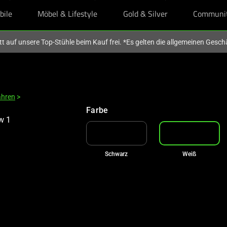
bile
Möbel & Lifestyle
Gold & Silver
Communi
tt auf unsere Top-Stühle beim Kauf frei. *Es gelten die allgemeinen Ges
€50 RABATT AUF TOP-STU
ahren
>
Mit deinem Kauf
Farbe
Schwarz
Weiß