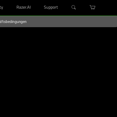
ty
Razer.AI
Support
chäftsbedingungen
HL-AUSWAHL