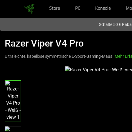
Store
PC
Konsole
Mo
Du befindest dich aktuell auf der Website von
Deutschland
.
Schalte 50 € Raba
Razer Viper V4 Pro
Ultraleichte, kabellose symmetrische E-Sport-Gaming-Maus
Mehr Erf
This
is
a
carousel
with
one
large
image
and