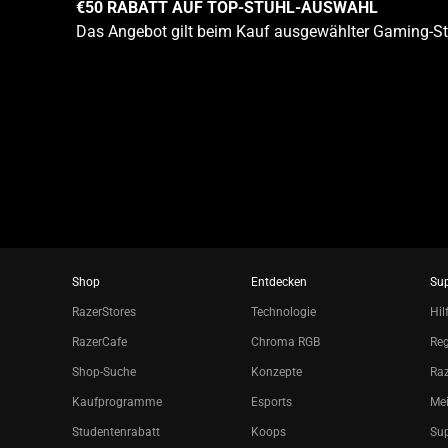
€50 RABATT AUF TOP-STUHL-AUSWAHL
dots.
Das Angebot gilt beim Kauf ausgewählter Gaming-Stü
Shop
Entdecken
Su
RazerStores
Technologie
Hil
RazerCafe
Chroma RGB
Reg
Shop-Suche
Konzepte
Raz
Kaufprogramme
Esports
Mei
Studentenrabatt
Koops
Sup