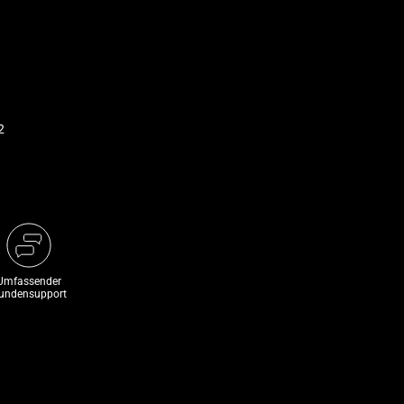
2
Umfassender
undensupport