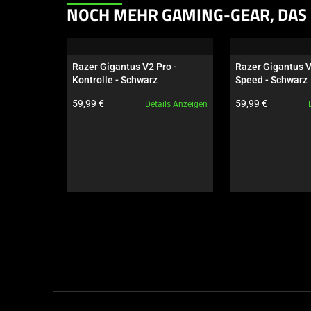
This
NOCH MEHR GAMING-GEAR, DAS 
is
a
carousel.
Razer Gigantus V2 Pro - 
Razer Gigantus V
Use
Kontrolle - Schwarz
Speed - Schwarz
Next
Produktpreis:
Produktpreis:
59,99 €
59,99 €
Details Anzeigen
and
Previous
buttons
to
navigate,
or
jump
to
a
slide
using
the
slide