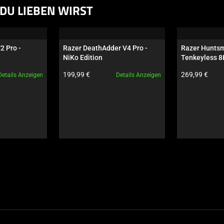
DU LIEBEN WIRST
2 Pro - 
Razer DeathAdder V4 Pro - 
Razer Huntsm
NiKo Edition
Tenkeyless 8K
Edition
Produktpreis:
Produktpreis:
199,99 €
269,99 €
Details Anzeigen
Details Anzeigen