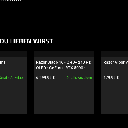
DU LIEBEN WIRST
oma
Razer Blade 16 - QHD+ 240 Hz 
Razer Viper V
OLED - GeForce RTX 5090 - 
Schwarz
Produktpreis:
Produktpreis:
6.299,99 €
179,99 €
Details Anzeigen
Details Anzeigen