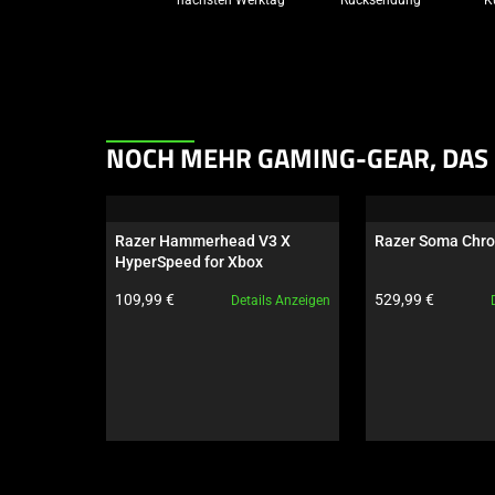
This
NOCH MEHR GAMING-GEAR, DAS 
is
a
carousel.
Razer Hammerhead V3 X 
Razer Soma Chr
Use
HyperSpeed for Xbox
Next
Produktpreis:
Produktpreis:
109,99 €
529,99 €
Details Anzeigen
and
Previous
buttons
to
navigate,
or
jump