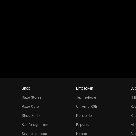
to
a
slide
using
the
slide
dots.
Shop
Entdecken
Su
RazerStores
Technologie
Hil
RazerCafe
Chroma RGB
Reg
Shop-Suche
Konzepte
Raz
Kaufprogramme
Esports
Mei
Studentenrabatt
Koops
Sup