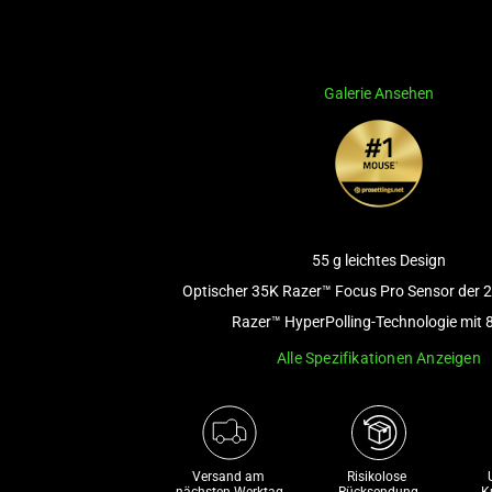
Galerie Ansehen
55 g leichtes Design
Optischer 35K Razer™ Focus Pro Sensor der 2
Razer™ HyperPolling-Technologie mit 
Alle Spezifikationen Anzeigen
Versand am 
Risikolose 

nächsten Werktag
Rücksendung
K