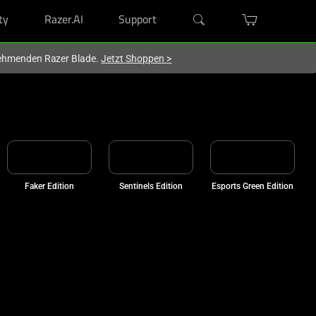
ty
Razer.AI
Support
lnehmenden Razer Blade.
Jetzt Shoppen
>
Faker Edition
Sentinels Edition
Esports Green Edition