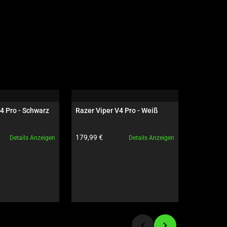
4 Pro - Schwarz
Razer Viper V4 Pro - Weiß
Razer Gig
Edition
Produktpreis:
Produktpre
179,99 €
79,99 €
Details Anzeigen
Details Anzeigen