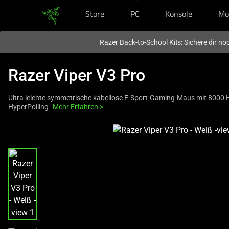
Store
PC
Konsole
Mo
Du befindest dich aktuell auf der Website von
Deutschland
.
Razer Back-to-School Kits: Sichere dir n
Razer Viper V3 Pro
Ultra leichte symmetrische kabellose E-Sport-Gaming-Maus mit 8000 
HyperPolling
Mehr Erfahren
>
This
is
a
carousel
with
one
large
image
and