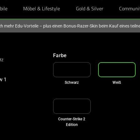
bile
Möbel & Lifestyle
Gold & Silver
Communi
och mehr Edu-Vorteile – plus einen Bonus-Razer-Skin beim Kauf eines tei
Farbe
Hz
Schwarz
Weiß
Counter-Strike 2
Edition