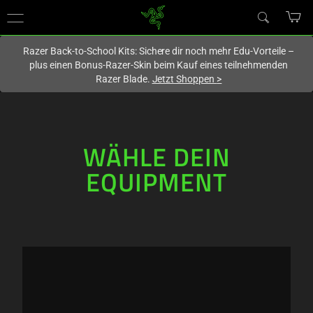
Du befindest dich aktuell auf der Website von
Deutschland
.
Razer Back-to-School Kits: Sichere dir noch mehr Edu-Vorteile –
plus einen Bonus-Razer-Skin beim Kauf eines teilnehmenden
Razer Blade.
Jetzt Shoppen
>
WÄHLE DEIN
EQUIPMENT
WÄHLE
DEIN
EQUIPMENT