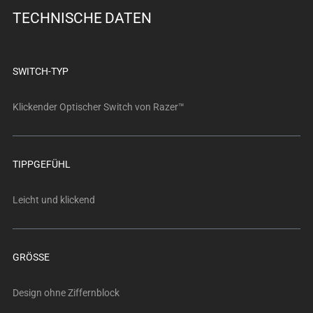
below.
TECHNISCHE DATEN
Select
any
of
the
SWITCH-TYP
image
buttons
Klickender Optischer Switch von Razer™
to
change
the
TIPPGEFÜHL
main
image
Leicht und klickend
above.
GRÖSSE
Design ohne Ziffernblock