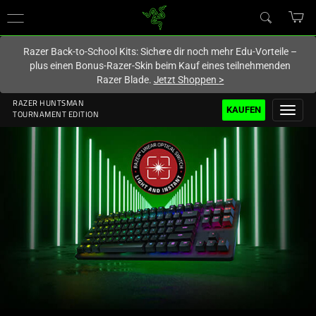
Du befindest dich aktuell auf der Website von
Deutschland
.
Razer Back-to-School Kits: Sichere dir noch mehr Edu-Vorteile –
plus einen Bonus-Razer-Skin beim Kauf eines teilnehmenden
Razer Blade.
Jetzt Shoppen
>
RAZER HUNTSMAN
KAUFEN
TOURNAMENT EDITION