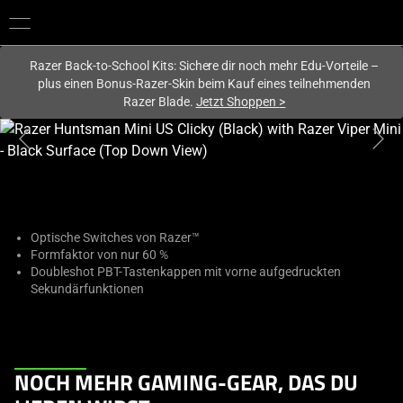
Du befindest dich aktuell auf der Website von
Deutschland
.
Razer Back-to-School Kits: Sichere dir noch mehr Edu-Vorteile –
plus einen Bonus-Razer-Skin beim Kauf eines teilnehmenden
Razer Blade.
Jetzt Shoppen
>
This
is
a
carousel
with
one
Optische Switches von Razer™
Formfaktor von nur 60 %
large
Doubleshot PBT-Tastenkappen mit vorne aufgedruckten
image
Sekundärfunktionen
and
a
track
of
This
NOCH MEHR GAMING-GEAR, DAS DU
thumbnails
is