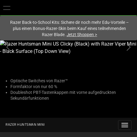
Du befindest dich aktuell auf der Website von
Deutschland
.
Razer Back-to-School Kits: Sichere dir noch mehr Edu-Vorteile –
plus einen Bonus-Razer-Skin beim Kauf eines teilnehmenden
Razer Blade.
Jetzt Shoppen
>
This
is
a
carousel
with
one
Optische Switches von Razer™
Formfaktor von nur 60 %
large
Doubleshot PBT-Tastenkappen mit vorne aufgedruckten
image
Sekundärfunktionen
and
a
track
of
RAZER HUNTSMAN MINI
thumbnails