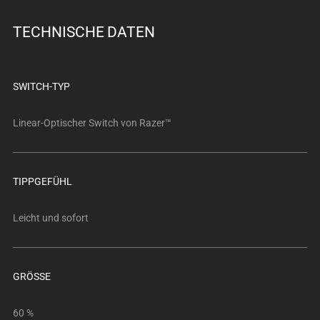
below.
Select
TECHNISCHE DATEN
any
of
the
SWITCH-TYP
image
buttons
Linear-Optischer Switch von Razer™
to
change
the
main
TIPPGEFÜHL
image
above.
Leicht und sofort
GRÖSSE
60 %