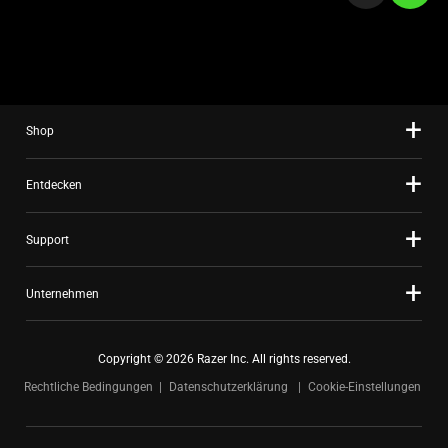
slide
using
the
slide
dots.
Shop
Entdecken
Support
Unternehmen
Copyright © 2026 Razer Inc. All rights reserved.
Rechtliche Bedingungen
Datenschutzerklärung
Cookie-Einstellungen