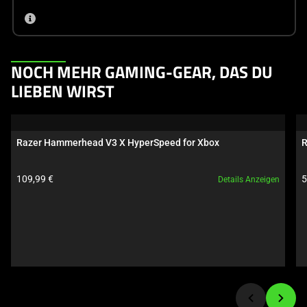
This
NOCH MEHR GAMING-GEAR, DAS DU
is
LIEBEN WIRST
a
carousel.
Use
Razer Hammerhead V3 X HyperSpeed for Xbox
R
Next
and
Produktpreis:
P
109,99 €
5
Details Anzeigen
Previous
buttons
to
navigate,
or
jump
to
a