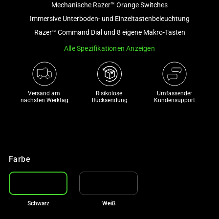
Mechanische Razer™ Orange Switches
and
a
Immersive Unterboden- und Einzeltastenbeleuchtung
track
Razer™ Command Dial und 8 eigene Makro-Tasten
of
Alle Spezifikationen Anzeigen
thumbnails
below.
Select
any
Versand am 
Risikolose 

Umfassender
of
nächsten Werktag
Rücksendung
Kundensupport
the
image
buttons
to
change
Farbe
the
main
image
Schwarz
Weiß
above.