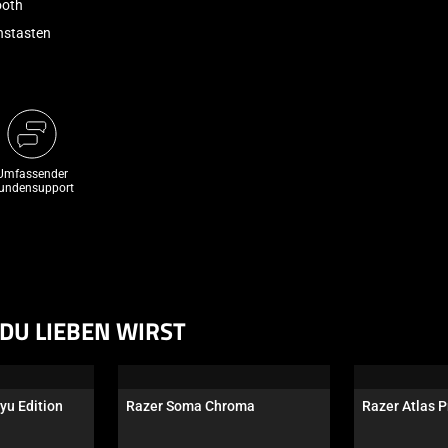
ooth
onstasten
Umfassender
undensupport
DU LIEBEN WIRST
yu Edition
Razer Soma Chroma
Razer Atlas P