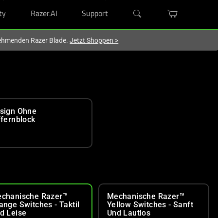
ty
Razer.AI
Support
lnehmenden Razer Blade.
Jetzt Shoppen
>
sign Ohne
ffernblock
chanische Razer™
Mechanische Razer™
ange Switches - Taktil
Yellow Switches - Sanft
d Leise
Und Lautlos