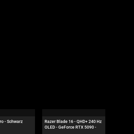
ro - Schwarz
Razer Blade 16 - QHD+ 240 Hz 
Razer Vip
OLED - GeForce RTX 5090 - 
Schwarz