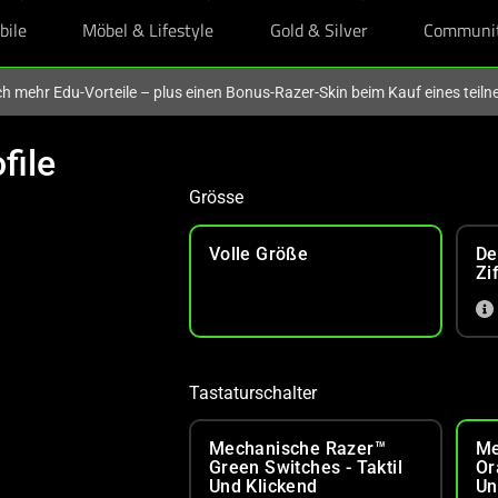
bile
Möbel & Lifestyle
Gold & Silver
Communi
och mehr Edu-Vorteile – plus einen Bonus-Razer-Skin beim Kauf eines tei
file
Grösse
Volle Größe
De
Zi
Tastaturschalter
Mechanische Razer™
Me
Green Switches - Taktil
Or
Und Klickend
Un