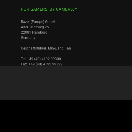
FOR GAMERS. BY GAMERS.™
Razer (Europe) GmbH
Alter Teichweg 25
22081 Hamburg
Germany
Geschäftsführer: Min-Liang, Tan
Tel: +49 (40) 4192 99300
Fax: +49 (40) 4192 99329
Umsatzsteuer ID ist: DE256596027
Amtsgericht Hamburg
Deutschland
|
Standort wechseln >