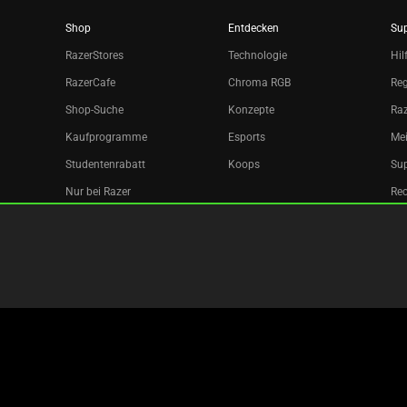
Shop
Entdecken
Su
RazerStores
Technologie
Hil
RazerCafe
Chroma RGB
Reg
Shop-Suche
Konzepte
Raz
Kaufprogramme
Esports
Mei
Studentenrabatt
Koops
Sup
Nur bei Razer
Re
Razer Silver
Partner
Newsletter
Copyright © 2026 Razer Inc. All rights reserved.
Rechtliche Bed