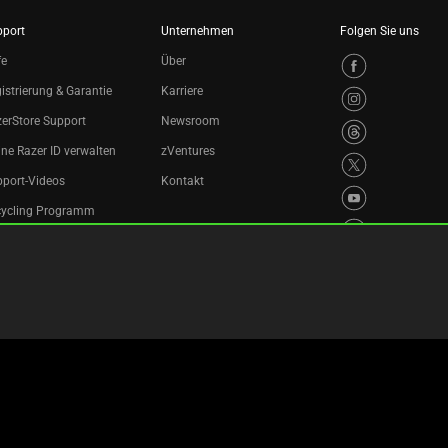
pport
Unternehmen
Folgen Sie uns
fe
Über
istrierung & Garantie
Karriere
erStore Support
Newsroom
ne Razer ID verwalten
zVentures
port-Videos
Kontakt
cycling Programm
ingungen
Datenschutzerklärung
Cookie-Einstellungen