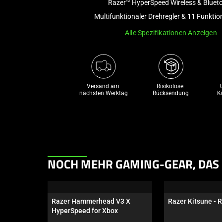
Razer™ HyperSpeed Wireless & Bluet
Multifunktionaler Drehregler & 11 Funkti
Alle Spezifikationen Anzeigen
Versand am 
Risikolose 

nächsten Werktag
Rücksendung
K
This
NOCH MEHR GAMING-GEAR, DAS 
is
a
carousel.
Razer Hammerhead V3 X 
Razer Kitsune - R
Use
HyperSpeed for Xbox
Next