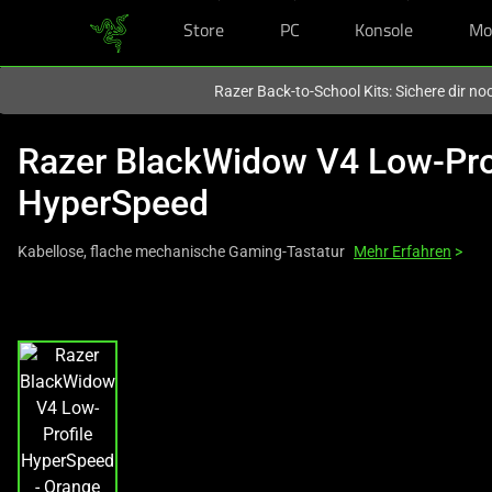
Store
PC
Konsole
Mo
Du befindest dich aktuell auf der Website von
Deutschland
.
Razer Back-to-School Kits: Sichere dir n
Razer BlackWidow V4 Low-Pro
HyperSpeed
Kabellose, flache mechanische Gaming-Tastatur
Mehr Erfahren
>
This
is
a
carousel
with
one
large
image