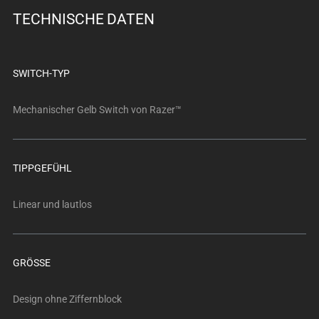
below.
TECHNISCHE DATEN
Select
any
of
the
SWITCH-TYP
image
buttons
Mechanischer Gelb Switch von Razer™
to
change
the
TIPPGEFÜHL
main
image
Linear und lautlos
above.
GRÖSSE
Design ohne Ziffernblock