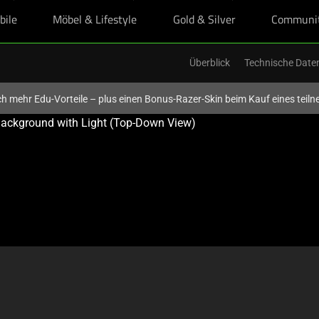
bile
Möbel & Lifestyle
Gold & Silver
Communi
Überblick
Technische Date
och mehr Edu-Vorteile – plus einen Bonus-Razer-Skin beim Kauf eines tei