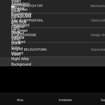
thumbnails
SWITCH-TYP
Mechanis
below.
Select
any
TIPPGEFÜHL
Taktil und
of
the
GRÖSSE
Design oh
image
buttons
to
BELEUCHTUNG
Anpassbar
change
the
main
image
above.
Shop
Entdecken
Su