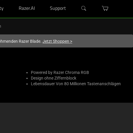
ty
Razer.AI
Support
n
lnehmenden Razer Blade.
Jetzt Shoppen
>
Powered by Razer Chroma RGB
Design ohne Ziffernblock
Lebensdauer Von 80 Millionen Tastenanschlägen