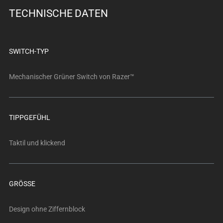
below.
TECHNISCHE DATEN
Select
any
of
the
SWITCH-TYP
image
buttons
Mechanischer Grüner Switch von Razer™
to
change
the
TIPPGEFÜHL
main
image
Taktil und klickend
above.
GRÖSSE
Design ohne Ziffernblock