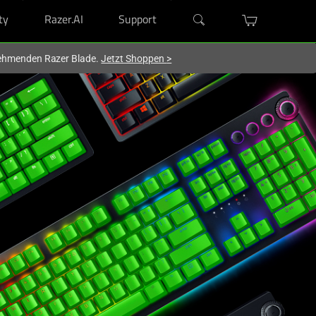
ty
Razer.AI
Support
lnehmenden Razer Blade.
Jetzt Shoppen
>