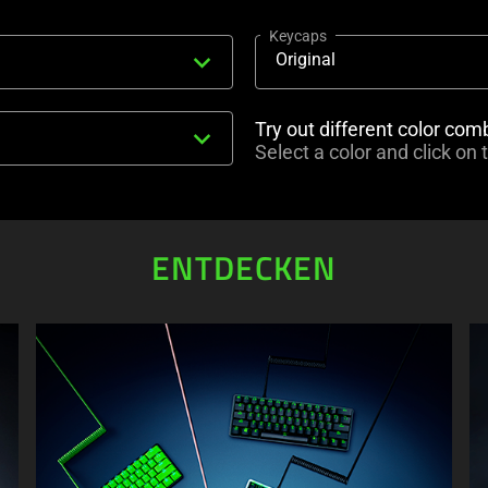
Keycaps
expand_more
Original
Try out different color com
expand_more
Select a color and click on
ENTDECKEN