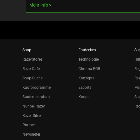
Mehr Info
Shop
Entdecken
Su
RazerStores
Technologie
Hil
RazerCafe
Chroma RGB
Reg
Shop-Suche
Konzepte
Raz
Kaufprogramme
Esports
Mei
Studentenrabatt
Koops
Sup
Nur bei Razer
Re
Razer Silver
Partner
Newsletter