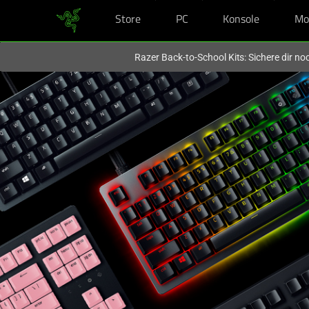
Store
PC
Konsole
Mo
Du befindest dich aktuell auf der Website von
Deutschland
.
Razer Back-to-School Kits: Sichere dir n