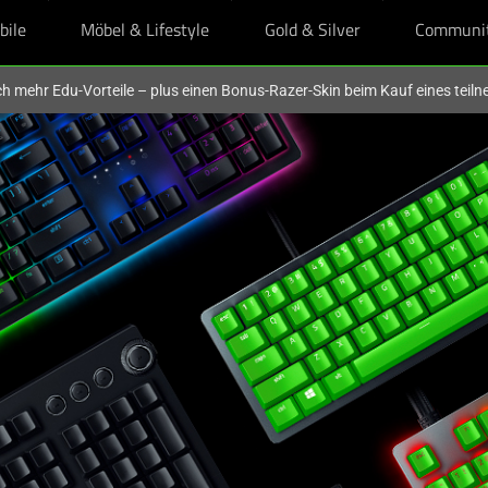
bile
Möbel & Lifestyle
Gold & Silver
Communi
och mehr Edu-Vorteile – plus einen Bonus-Razer-Skin beim Kauf eines tei