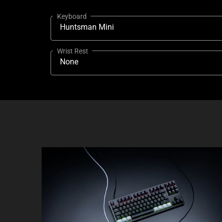
Keyboard
Huntsman Mini
Wrist Rest
None
Green
Quartz
Mercury
Black