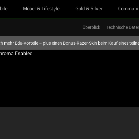
bile
Möbel & Lifestyle
Gold & Silver
Communi
Überblick
Technische Date
och mehr Edu-Vorteile – plus einen Bonus-Razer-Skin beim Kauf eines tei