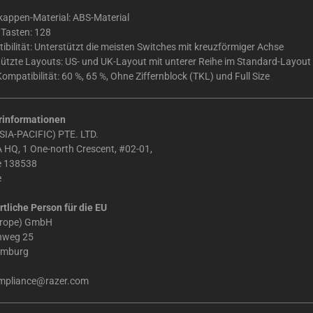
kappen-Material: ABS-Material
 Tasten: 128
bilität: Unterstützt die meisten Switches mit kreuzförmiger Achse
tützte Layouts: US- und UK-Layout mit unterer Reihe im Standard-Layout
ompatibilität: 60 %, 65 %, Ohne Ziffernblock (TKL) und Full Size
rinformationen
IA-PACIFIC) PTE. LTD.
 HQ, 1 One-north Crescent, #02-01,
e 138538
e
tliche Person für die EU
urope) GmbH
chweg 25
amburg
mpliance@razer.com