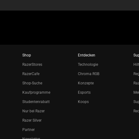
Shop
Entdecken
Su
RazerStores
Technologie
Hil
RazerCafe
Chroma RGB
Reg
Shop-Suche
Konzepte
Raz
Kaufprogramme
Esports
Mei
Studentenrabatt
Koops
Sup
Nur bei Razer
Re
Razer Silver
Partner