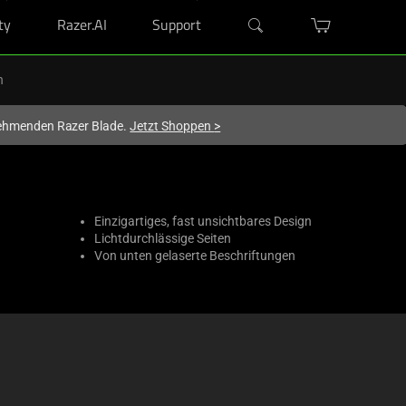
ty
Razer.AI
Support
n
lnehmenden Razer Blade.
Jetzt Shoppen
>
Einzigartiges, fast unsichtbares Design
Lichtdurchlässige Seiten
Von unten gelaserte Beschriftungen