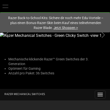
Du befindest dich aktuell auf der Website von
Deutschland
.
Razer Back-to-School Kits: Sichere dir noch mehr Edu-Vorteile –
plus einen Bonus-Razer-Skin beim Kauf eines teilnehmenden
Razer Blade.
Jetzt Shoppen
>
This
is
a
carousel
with
Mechanische klickende Razer™ Green Switches der 3.
Generation
one
Optimiert für Gaming
large
Anzahl pro Paket: 36 Switches
image
and
a
track
RAZER MECHANICAL SWITCHES
of
thumbnails