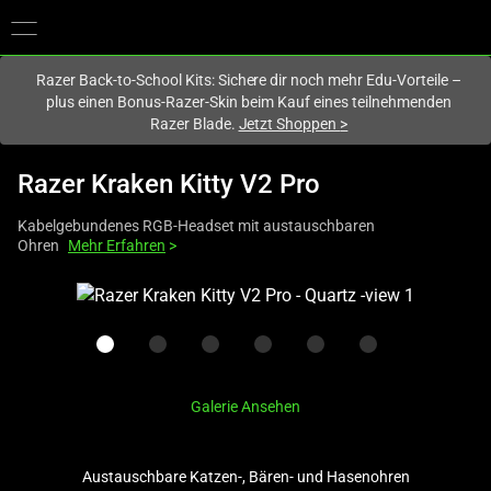
Du befindest dich aktuell auf der Website von
Deutschland
.
Razer Back-to-School Kits: Sichere dir noch mehr Edu-Vorteile –
plus einen Bonus-Razer-Skin beim Kauf eines teilnehmenden
Razer Blade.
Jetzt Shoppen
>
Razer Kraken Kitty V2 Pro
Kabelgebundenes RGB-Headset mit austauschbaren
Ohren
Mehr Erfahren
>
This
is
a
carousel
with
Galerie Ansehen
one
large
image
Austauschbare Katzen-, Bären- und Hasenohren