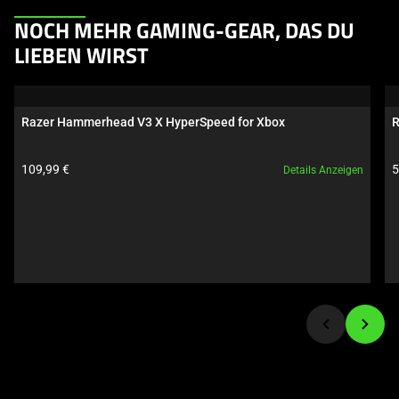
This
NOCH MEHR GAMING-GEAR, DAS DU
is
LIEBEN WIRST
a
carousel.
Use
Razer Hammerhead V3 X HyperSpeed for Xbox
R
Next
and
Produktpreis:
P
109,99 €
5
Details Anzeigen
Previous
buttons
to
navigate,
or
jump
to
a
slide
using
the