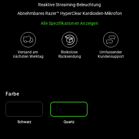
and
Reaktive Streaming-Beleuchtung
a
Abnehmbares Razer™ HyperClear Kardioiden-Mikrofon
track
Alle Spezifikationen Anzeigen
of
thumbnails
below.
Select
Versand am 
Risikolose 

Umfassender
any
nächsten Werktag
Rücksendung
Kundensupport
of
the
image
buttons
to
Farbe
change
the
main
Schwarz
Quartz
image
above.