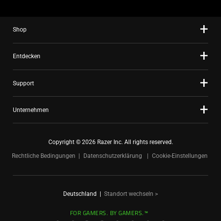
slide
dots.
Shop
Entdecken
Support
Unternehmen
Copyright © 2026 Razer Inc. All rights reserved.
Rechtliche Bedingungen
Datenschutzerklärung
Cookie-Einstellungen
Deutschland
|
Standort wechseln >
FOR GAMERS. BY GAMERS.™