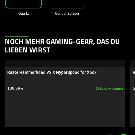
Quartz
Gengar Edition
This
NOCH MEHR GAMING-GEAR, DAS DU
is
LIEBEN WIRST
a
carousel.
Use
Razer Hammerhead V3 X HyperSpeed for Xbox
R
Next
and
Produktpreis:
P
109,99 €
5
Details Anzeigen
Previous
buttons
to
navigate,
or
jump
to