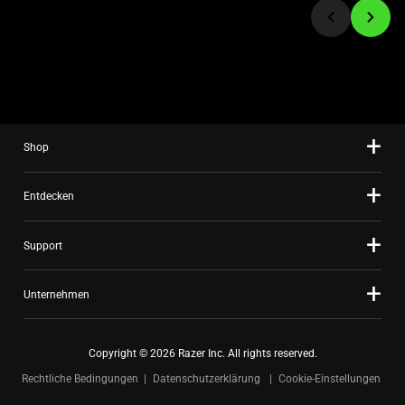
a
slide
using
the
slide
dots.
Shop
Entdecken
Support
Unternehmen
Copyright © 2026 Razer Inc. All rights reserved.
Rechtliche Bedingungen
Datenschutzerklärung
Cookie-Einstellungen