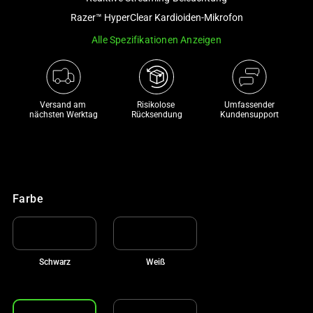
a
Razer™ HyperClear Kardioiden-Mikrofon
track
Alle Spezifikationen Anzeigen
of
thumbnails
below.
Select
Versand am 
Risikolose 

Umfassender
any
nächsten Werktag
Rücksendung
Kundensupport
of
the
image
buttons
to
Farbe
change
the
main
Schwarz
Weiß
image
above.