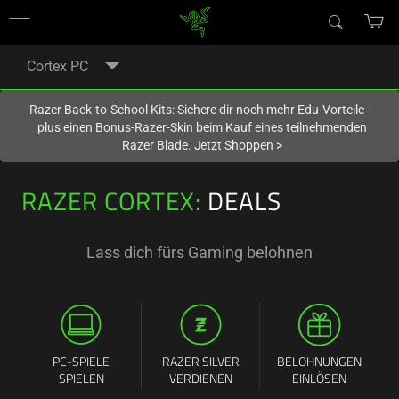
Du befindest dich aktuell auf der Website von
Deutschland
.
Cortex PC
Razer Back-to-School Kits: Sichere dir noch mehr Edu-Vorteile –
plus einen Bonus-Razer-Skin beim Kauf eines teilnehmenden
Razer Blade.
Jetzt Shoppen
>
RAZER CORTEX:
DEALS
Lass dich fürs Gaming belohnen
PC-SPIELE
RAZER SILVER
BELOHNUNGEN
SPIELEN
VERDIENEN
EINLÖSEN