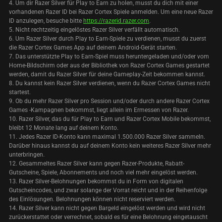
4. Um dir Razer Silver für Play to Earn zu holen, musst du dich mit einer
vorhandenen Razer ID bei Razer Cortex Spiele anmelden. Um eine neue Razer
ID anzulegen, besuche bitte
https://razerid.razer.com
.
5. Nicht rechtzeitig eingelöstes Razer Silver verfällt automatisch.
6. Um Razer Silver durch Play to Earn-Spiele zu verdienen, musst du zuerst
die Razer Cortex Games App auf deinem Android-Gerät starten.
7. Das unterstützte Play to Earn-Spiel muss heruntergeladen und/oder vom
Home-Bildschirm oder aus der Bibliothek von Razer Cortex Games gestartet
werden, damit du Razer Silver für deine Gameplay-Zeit bekommen kannst.
8. Du kannst kein Razer Silver verdienen, wenn du Razer Cortex Games nicht
startest.
9. Ob du mehr Razer Silver pro Session und/oder durch andere Razer Cortex
Games -Kampagnen bekommst, liegt allein im Ermessen von Razer.
10. Razer Silver, das du für Play to Earn und Razer Cortex Mobile bekommst,
bleibt 12 Monate lang auf deinem Konto.
11. Jedes Razer ID-Konto kann maximal 1.500.000 Razer Silver sammeln.
Darüber hinaus kannst du auf deinem Konto kein weiteres Razer Silver mehr
unterbringen.
12. Gesammeltes Razer Silver kann gegen Razer-Produkte, Rabatt-
Gutscheine, Spiele, Abonnements und noch viel mehr eingelöst werden.
13. Razer Silver-Belohnungen bekommst du in Form von digitalen
Gutscheincodes, und zwar solange der Vorrat reicht und in der Reihenfolge
des Einlösungen. Belohnungen können nicht reserviert werden.
14. Razer Silver kann nicht gegen Bargeld eingelöst werden und wird nicht
zurückerstattet oder verrechnet, sobald es für eine Belohnung eingetauscht