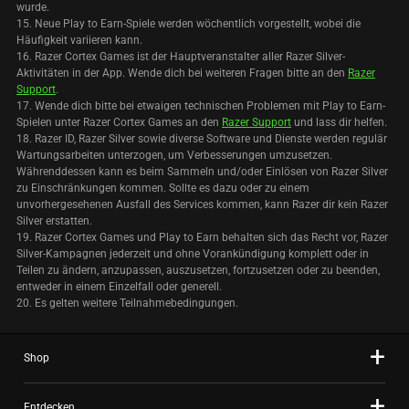
wurde.
15. Neue Play to Earn-Spiele werden wöchentlich vorgestellt, wobei die
Häufigkeit variieren kann.
16. Razer Cortex Games ist der Hauptveranstalter aller Razer Silver-
Aktivitäten in der App. Wende dich bei weiteren Fragen bitte an den
Razer
Support
.
17. Wende dich bitte bei etwaigen technischen Problemen mit Play to Earn-
Spielen unter Razer Cortex Games an den
Razer Support
und lass dir helfen.
18. Razer ID, Razer Silver sowie diverse Software und Dienste werden regulär
Wartungsarbeiten unterzogen, um Verbesserungen umzusetzen.
Währenddessen kann es beim Sammeln und/oder Einlösen von Razer Silver
zu Einschränkungen kommen. Sollte es dazu oder zu einem
unvorhergesehenen Ausfall des Services kommen, kann Razer dir kein Razer
Silver erstatten.
19. Razer Cortex Games und Play to Earn behalten sich das Recht vor, Razer
Silver-Kampagnen jederzeit und ohne Vorankündigung komplett oder in
Teilen zu ändern, anzupassen, auszusetzen, fortzusetzen oder zu beenden,
entweder in einem Einzelfall oder generell.
20. Es gelten weitere Teilnahmebedingungen.
Shop
Entdecken