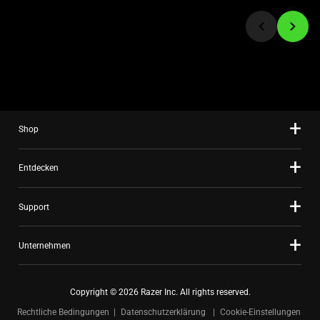
to
a
slide
using
the
slide
dots.
Shop
Entdecken
Support
Unternehmen
Copyright © 2026 Razer Inc. All rights reserved.
Rechtliche Bedingungen
Datenschutzerklärung
Cookie-Einstellungen