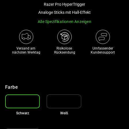
and
Razer Pro HyperTrigger
a
Analoge Sticks mit Hall-Effekt
track
Alle Spezifikationen Anzeigen
of
thumbnails
below.
Select
Versand am 
Risikolose 

Umfassender
any
nächsten Werktag
Rücksendung
Kundensupport
of
the
image
buttons
to
Farbe
change
the
main
Schwarz
Weiß
image
above.