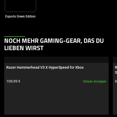
Esports Green Edition
This
NOCH MEHR GAMING-GEAR, DAS DU
is
LIEBEN WIRST
a
carousel.
Use
Razer Hammerhead V3 X HyperSpeed for Xbox
R
Next
S
and
Produktpreis:
P
109,99 €
6
Details Anzeigen
Previous
buttons
to
navigate,
or
jump