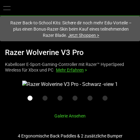
Du befindest dich aktuell auf der Website von
Deutschland
.
Razer Back-to-School Kits: Sichere dir noch mehr Edu-Vorteile –
plus einen Bonus-Razer-Skin beim Kauf eines teilnehmenden
Razer Blade.
Jetzt Shoppen
>
Razer Wolverine V3 Pro
Kabelloser E-Sport-Gaming-Controller mit Razer™ HyperSpeed
Wireless für Xbox und PC
Mehr Erfahren
>
This
is
a
carousel
with
Galerie Ansehen
one
large
image
4 Ergonomische Back Paddles & 2 zusätzliche Bumper