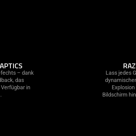
APTICS
RAZ
efechts – dank
Lass jedes G
back, das
dynamischen 
. Verfügbar in
Explosion
.
Bildschirm hi