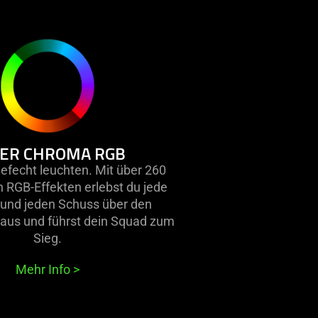
learn
more
-
razer
chroma
rgb
ER CHROMA RGB
efecht leuchten. Mit über 260
RGB-Effekten erlebst du jede
 und jeden Schuss über den
naus und führst dein Squad zum
Sieg.
Mehr Info
>