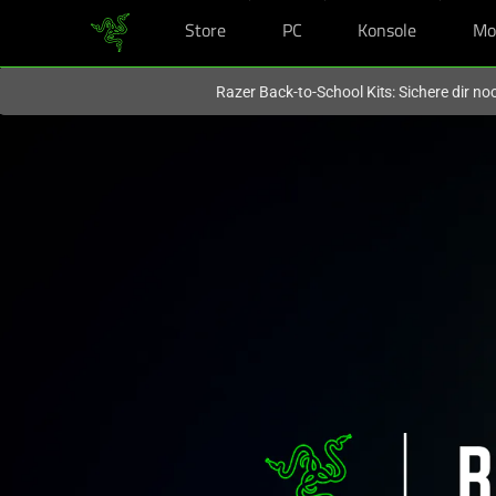
Store
PC
Konsole
Mo
Du befindest dich aktuell auf der Website von
Deutschland
.
Razer Back-to-School Kits: Sichere dir n