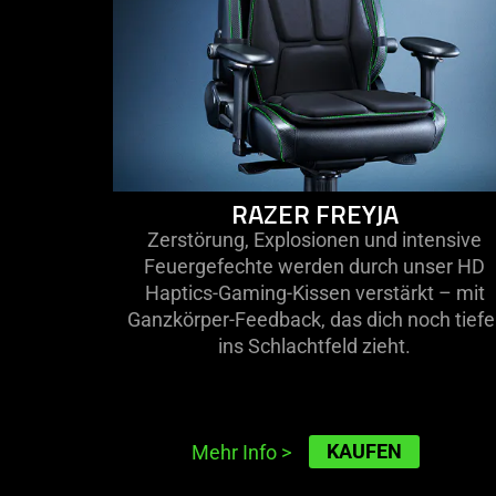
the
visuals
do
not
provide
additional
information.
RAZER FREYJA
Zerstörung, Explosionen und intensive
Feuergefechte werden durch unser HD
Haptics-Gaming-Kissen verstärkt – mit
Ganzkörper-Feedback, das dich noch tiefe
ins Schlachtfeld zieht.
KAUFEN
Mehr Info
>