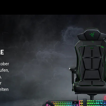
LE
tober
ufen,
,
r
elten