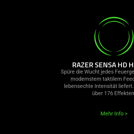
learn
more
-
razer
sensa
hd
haptics
RAZER SENSA HD H
Spüre die Wucht jedes Feuerg
modernstem taktilem Feed
lebensechte Intensität liefert
über 176 Effekten
Mehr Info
>