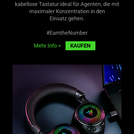
kabellose Tastatur ideal für Agenten, die mit
maximaler Konzentration in den
Einsatz gehen.
#EarntheNumber
KAUFEN
Mehr Info
>
learn
more
-
razer
kraken
v4