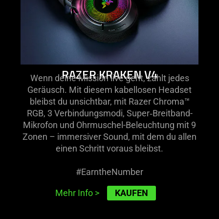
RAZER KRAKEN V4
Wenn deine Mission live geht, zählt jedes
Geräusch. Mit diesem kabellosen Headset
bleibst du unsichtbar, mit Razer Chroma™
RGB, 3 Verbindungsmodi, Super‑Breitband-
Mikrofon und Ohrmuschel-Beleuchtung mit 9
Zonen – immersiver Sound, mit dem du allen
einen Schritt voraus bleibst.
#EarntheNumber
KAUFEN
Mehr Info
>