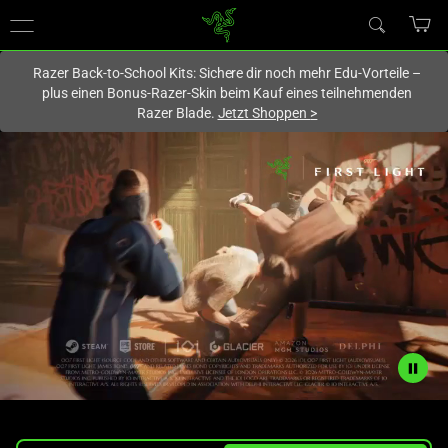
Du befindest dich aktuell auf der Website von
Deutschland
.
Razer Back-to-School Kits: Sichere dir noch mehr Edu-Vorteile –
plus einen Bonus-Razer-Skin beim Kauf eines teilnehmenden
Razer Blade.
Jetzt Shoppen
>
Description
not