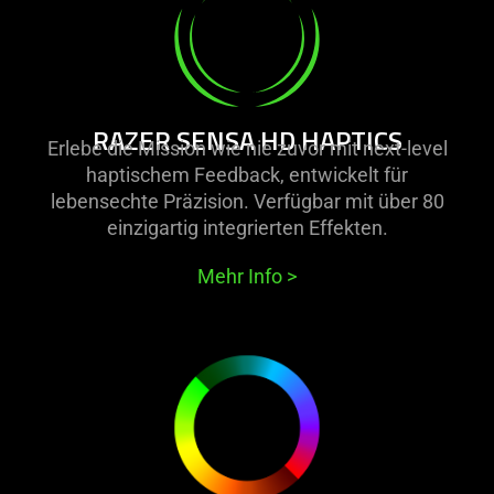
information.
-
razer
sensa
hd
haptics
RAZER SENSA HD HAPTICS
Erlebe die Mission wie nie zuvor mit next-level
haptischem Feedback, entwickelt für
lebensechte Präzision. Verfügbar mit über 80
einzigartig integrierten Effekten.
Mehr Info
>
learn
more
-
razer
chroma
rgb