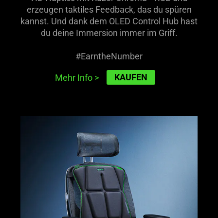
erzeugen taktiles Feedback, das du spüren
kannst. Und dank dem OLED Control Hub hast
du deine Immersion immer im Griff.
#EarntheNumber
KAUFEN
Mehr Info
>
learn
more
-
razer
freyja