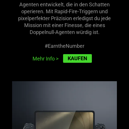
Agenten entwickelt, die in den Schatten
operieren. Mit Rapid-Fire-Triggern und
pixelperfekter Präzision erledigst du jede
Mission mit einer Finesse, die eines
Doppelnull-Agenten würdig ist.
#EarntheNumber
KAUFEN
Mehr Info
>
learn
more
-
razer
kishi
v3
pro