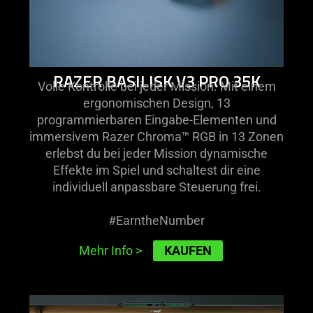
RAZER BASILISK V3 PRO 35K
Volle Kontrolle bei jeder Mission. Mit einem
ergonomischen Design, 13
programmierbaren Eingabe-Elementen und
immersivem Razer Chroma™ RGB in 13 Zonen
erlebst du bei jeder Mission dynamische
Effekte im Spiel und schaltest dir eine
individuell anpassbare Steuerung frei.
#EarntheNumber
KAUFEN
Mehr Info
>
learn