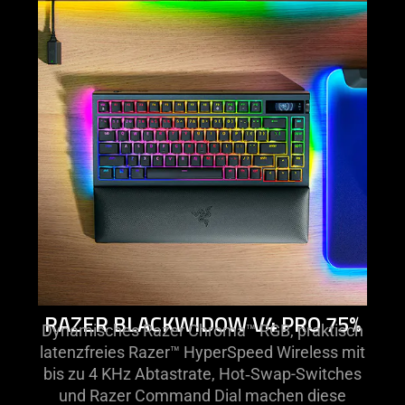
more
-
razer
blackwidow
v4
pro
75%
RAZER BLACKWIDOW V4 PRO 75%
Dynamisches Razer Chroma™ RGB, praktisch
latenzfreies Razer™ HyperSpeed Wireless mit
bis zu 4 KHz Abtastrate, Hot‑Swap-Switches
und Razer Command Dial machen diese