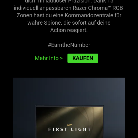
dich mit lautloser Präzision. Dank 15
individuell anpassbaren Razer Chroma™ RGB-
Zonen hast du eine Kommandozentrale für
wahre Spione, die sofort auf deine
Action reagiert.
#EarntheNumber
KAUFEN
Mehr Info
>
learn
more
-
razer
blade
16