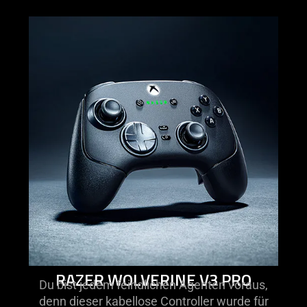
learn
more
-
razer
wolverine
v3
pro
RAZER WOLVERINE V3 PRO
Du bist jedem feindlichen Agenten voraus,
denn dieser kabellose Controller wurde für