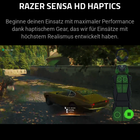
RAZER SENSA HD HAPTICS
Beginne deinen Einsatz mit maximaler Performance
dank haptischem Gear, das wir für Einsätze mit
höchstem Realismus entwickelt haben.
//assets2.razerzone.com/images/pnx.assets/d4ab499c0fe6b1f
light-