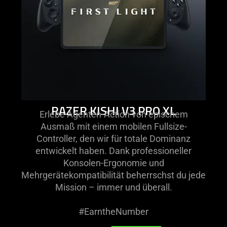
xl
RAZER KISHI V3 PRO XL
Erlebe Agenten-Action von epischem
Ausmaß mit einem mobilen Fullsize-
Controller, den wir für totale Dominanz
entwickelt haben. Dank professioneller
Konsolen-Ergonomie und
Mehrgerätekompatibilität beherrschst du jede
Mission – immer und überall.
#EarntheNumber