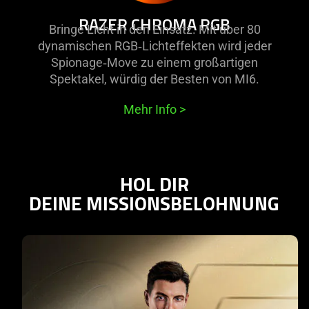
RAZER CHROMA RGB
Bringe Licht in den Einsatz. Mit über 80
dynamischen RGB‑Lichteffekten wird jeder
Spionage‑Move zu einem großartigen
Spektakel, würdig der Besten von MI6.
Mehr Info
>
HOL DIR
DEINE MISSIONSBELOHNUNG