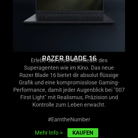
RAZER BLADE 16
Erlebe das erste Abenteuer des
Superagenten wie im Kino. Das neue
Razer Blade 16 bietet dir absolut flüssige
Grafik und eine kompromisslose Gaming-
Performance, damit jeder Augenblick bei "007
First Light" mit Realismus, Präzision und
Kontrolle zum Leben erwacht.
#EarntheNumber
KAUFEN
Mehr Info
>