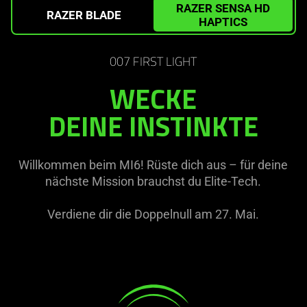
RAZER SENSA HD
needed:
RAZER BLADE
HAPTICS
The
visuals
in
007 FIRST LIGHT
this
WECKE
video
animation
DEINE INSTINKTE
only
support
what
Willkommen beim MI6! Rüste dich aus – für deine
is
nächste Mission brauchst du Elite-Tech.
spoken;
the
Verdiene dir die Doppelnull am 27. Mai.
visuals
do
not
provide
learn
additional
more