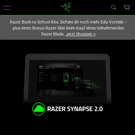
Du befindest dich aktuell auf der Website von
Deutschland
.
Razer Back-to-School Kits: Sichere dir noch mehr Edu-Vorteile –
plus einen Bonus-Razer-Skin beim Kauf eines teilnehmenden
Razer Blade.
Jetzt Shoppen
>