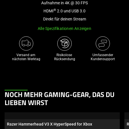
Aufnahme in 4K @ 30 FPS
and
a
®
HDMI
2.0 und USB 3.0
track
Direkt für deinen Stream
of
Alle Spezifikationen Anzeigen
thumbnails
below.
Select
any
Versand am 
Risikolose 

Umfassender
of
nächsten Werktag
Rücksendung
Kundensupport
the
image
buttons
to
This
change
NOCH MEHR GAMING-GEAR, DAS DU
is
the
LIEBEN WIRST
a
main
carousel.
image
Use
above.
Razer Hammerhead V3 X HyperSpeed for Xbox
R
Next