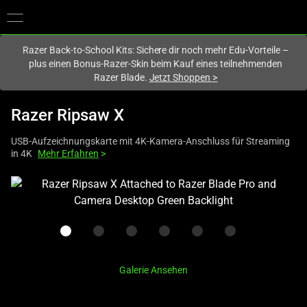
Du befindest dich aktuell auf der Website von
Deutschland
.
Razer Back-to-School Kits: Sichere dir noch mehr Edu-Vorteile –
plus einen Bonus-Razer-Skin beim Kauf eines teilnehmenden
Razer Blade.
Jetzt Shoppen
>
Razer Ripsaw X
USB-Aufzeichnungskarte mit 4K-Kamera-Anschluss für Streaming
in 4K
Mehr Erfahren
>
This
is
a
carousel
with
one
Galerie Ansehen
large
image