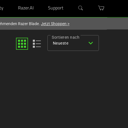
ty
Razer.AI
Support
lnehmenden Razer Blade.
Jetzt Shoppen
>
Sortieren nach
expand_more
Neueste