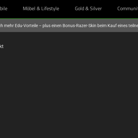
bile
Möbel & Lifestyle
Gold & Silver
Communi
och mehr Edu-Vorteile – plus einen Bonus-Razer-Skin beim Kauf eines tei
kt