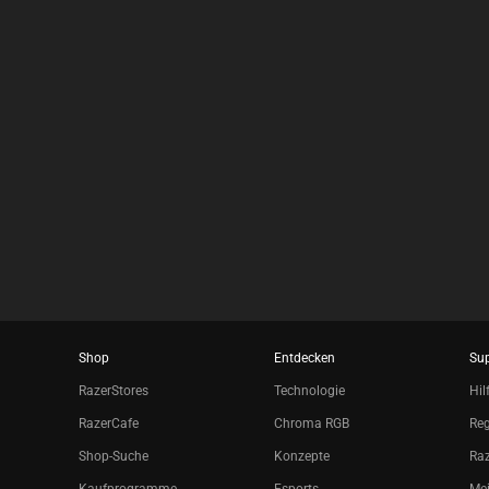
results.
Shop
Entdecken
Su
RazerStores
Technologie
Hil
RazerCafe
Chroma RGB
Reg
Shop-Suche
Konzepte
Raz