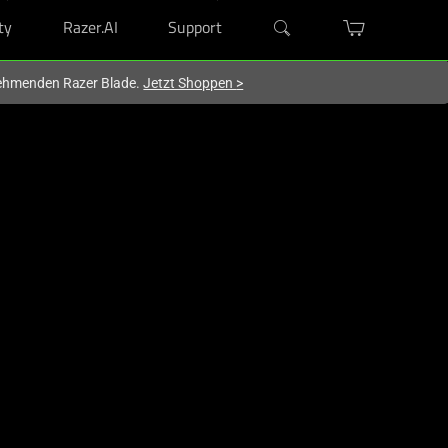
ty
Razer.AI
Support
lnehmenden Razer Blade.
Jetzt Shoppen
>