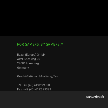
FOR GAMERS. BY GAMERS.™
Razer (Europe) GmbH
Alter Teichweg 25
22081 Hamburg
Germany
Geschäftsführer: Min-Liang, Tan
Tel: +49 (40) 4192 99300
Fax: +49 (40) 4192 99329
Umsatzsteuer ID ist: DE256596027
Amtsgericht Hamburg