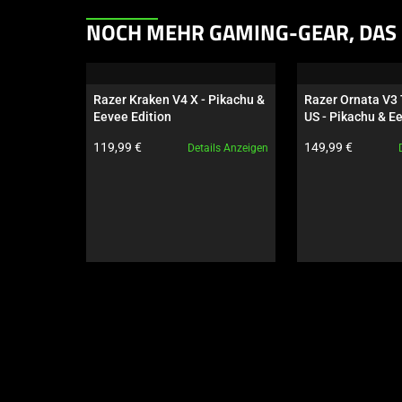
This
NOCH MEHR GAMING-GEAR, DAS 
is
a
carousel.
Razer Kraken V4 X - Pikachu & 
Razer Ornata V3 
Use
Eevee Edition
US - Pikachu & E
Next
Produktpreis:
Produktpreis:
119,99 €
149,99 €
Details Anzeigen
and
Previous
buttons
to
navigate,
or
jump
to
a
slide
using
the