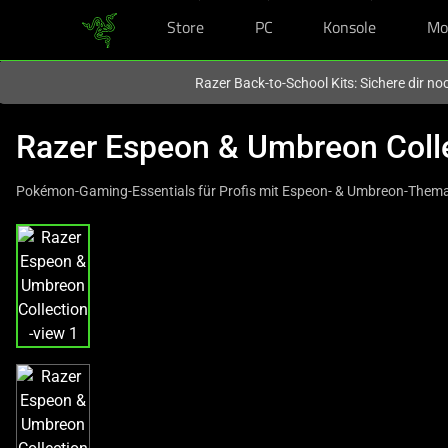
Store
PC
Konsole
Mo
Du befindest dich aktuell auf der Website von
Deutschland
.
Razer Back-to-School Kits: Sichere dir n
Razer Espeon & Umbreon Coll
Pokémon-Gaming-Essentials für Profis mit Espeon- & Umbreon-Them
This
is
a
carousel
with
one
large
image
and