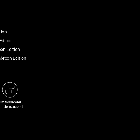
tion
Edition
eon Edition
mbreon Edition
Umfassender
undensupport