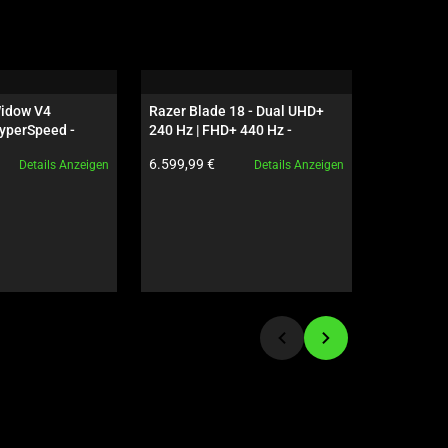
idow V4 
Razer Blade 18 - Dual UHD+ 
Razer Ha
yperSpeed - 
240 Hz | FHD+ 440 Hz - 
HyperSpe
 - US - 
GeForce RTX 5090 - Schwarz
Produktpreis:
Produktpre
6.599,99 €
139,99 €
Details Anzeigen
Details Anzeigen
ves Edition