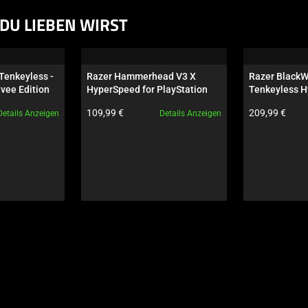
DU LIEBEN WIRST
Tenkeyless - 
Razer Hammerhead V3 X 
Razer BlackW
evee Edition
HyperSpeed for PlayStation
Tenkeyless H
Orange Switch
Produktpreis:
Produktpreis:
109,99 €
209,99 €
Details Anzeigen
Details Anzeigen
Wuthering Wa