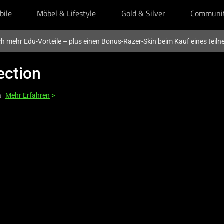
bile
Möbel & Lifestyle
Gold & Silver
Communi
och mehr Edu-Vorteile – plus einen Bonus-Razer-Skin beim Kauf eines tei
ection
a
Mehr Erfahren
>