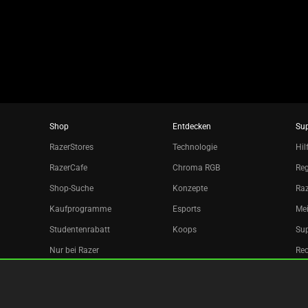
slide
dots.
Shop
Entdecken
Su
RazerStores
Technologie
Hil
RazerCafe
Chroma RGB
Reg
Shop-Suche
Konzepte
Raz
Kaufprogramme
Esports
Mei
Studentenrabatt
Koops
Sup
Nur bei Razer
Re
Razer Silver
Partner