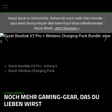
Du befindest dich aktuell auf der Website von
Deutschland
.
Razer Back-to-School Kits: Sichere dir noch mehr Edu-Vorteile –
plus einen Bonus-Razer-Skin beim Kauf eines teilnehmenden
Razer Blade.
Jetzt Shoppen
>
This
is
a
carousel
with
one
Razer Basilisk V3 Pro - Schwarz
Razer Wireless Charging Puck
large
image
and
a
This
track
NOCH MEHR GAMING-GEAR, DAS DU
is
of
LIEBEN WIRST
a
thumbnails