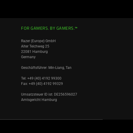
FOR GAMERS. BY GAMERS.™
Razer (Europe) GmbH
Alter Teichweg 25
22081 Hamburg
Germany
Geschäftsführer: Min-Liang, Tan
Tel: +49 (40) 4192 99300
Fax: +49 (40) 4192 99329
Umsatzsteuer ID ist: DE256596027
Amtsgericht Hamburg
Deutschland
|
Standort wechseln >