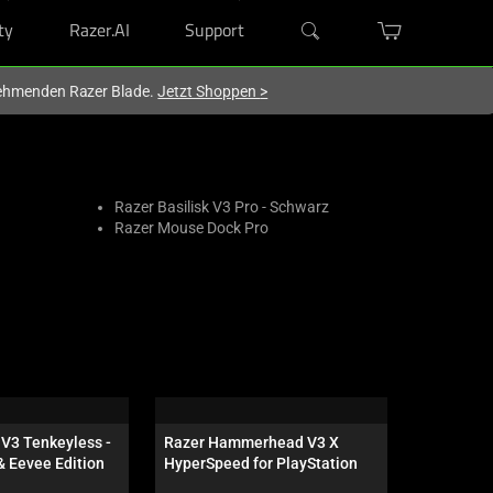
ty
Razer.AI
Support
lnehmenden Razer Blade.
Jetzt Shoppen
>
Razer Basilisk V3 Pro - Schwarz
Razer Mouse Dock Pro
V3 Tenkeyless - 
Razer Hammerhead V3 X 
Razer Bla
& Eevee Edition
HyperSpeed for PlayStation
Tenkeyles
Orange Swi