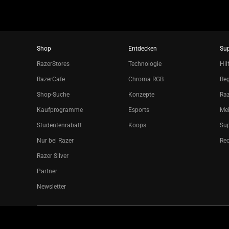
Shop
Entdecken
Su
RazerStores
Technologie
Hil
RazerCafe
Chroma RGB
Reg
Shop-Suche
Konzepte
Raz
Kaufprogramme
Esports
Mei
Studentenrabatt
Koops
Sup
Nur bei Razer
Re
Razer Silver
Partner
Newsletter
Copyright © 2026 Razer Inc. All rights reserved.
Rechtliche Bed