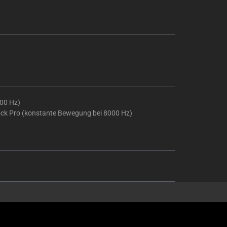
000 Hz)
ock Pro (konstante Bewegung bei 8000 Hz)