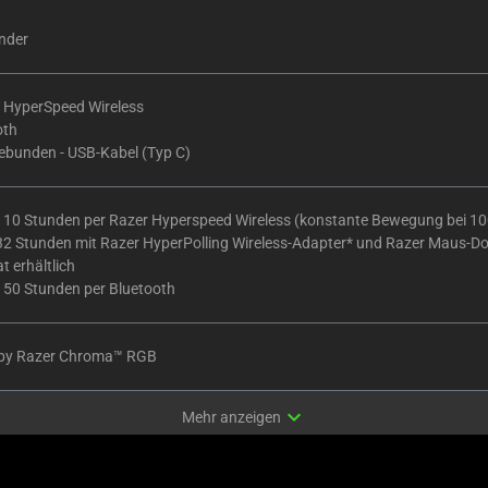
nder
 HyperSpeed Wireless
oth
ebunden - USB-Kabel (Typ C)
 110 Stunden per Razer Hyperspeed Wireless (konstante Bewegung bei 1
 32 Stunden mit Razer HyperPolling Wireless-Adapter* und Razer Maus-D
t erhältlich
 150 Stunden per Bluetooth
by Razer Chroma™ RGB
expand_more
Mehr anzeigen