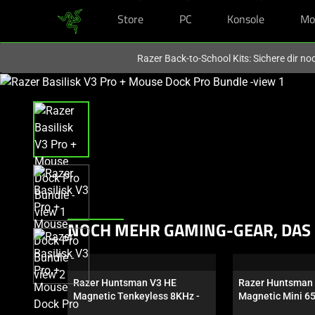
Store
PC
Konsole
Mo
Du befindest dich aktuell auf der Website von
Deutschland
.
Razer Back-to-School Kits: Sichere dir n
This
is
a
carousel
with
one
large
image
and
This
NOCH MEHR GAMING-GEAR, DAS 
a
is
track
a
of
carousel.
thumbnails
Razer Huntsman V3 HE 
Razer Huntsman 
Use
Magnetic Tenkeyless 8KHz - 
Magnetic Mini 6
below.
Next
US