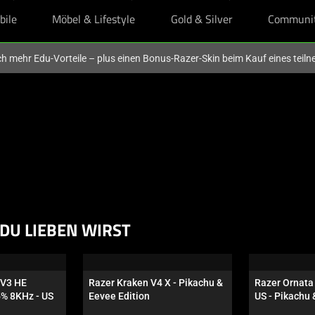
bile
Möbel & Lifestyle
Gold & Silver
Communi
och mehr Edu-Vorteile – plus einen Bonus-Razer-Skin beim Kauf eines tei
DU LIEBEN WIRST
V3 HE 
Razer Kraken V4 X - Pikachu & 
Razer Ornata 
5% 8KHz - US
Eevee Edition
US - Pikachu 