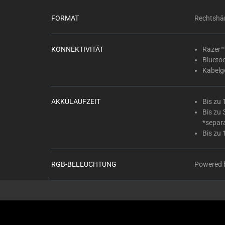
FORMAT
Rechtshä
KONNEKTIVITÄT
Razer™
Blueto
Kabelg
AKKULAUFZEIT
Bis zu
Bis zu
*separa
Bis zu
RGB-BELEUCHTUNG
Powered 