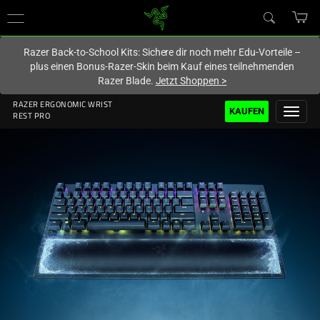
Du befindest dich aktuell auf der Website von
Deutschland
.
Razer Back-to-School Kits: Sichere dir noch mehr Edu-Vorteile –
plus einen Bonus-Razer-Skin beim Kauf eines teilnehmenden
Razer Blade.
Jetzt Shoppen
>
RAZER ERGONOMIC WRIST
KAUFEN
REST PRO