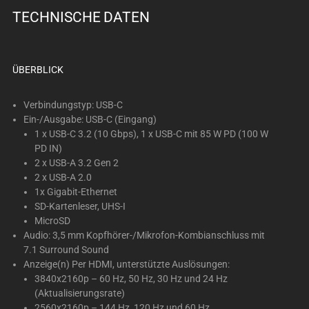
TECHNISCHE DATEN
ÜBERBLICK
Verbindungstyp: USB-C
Ein-/Ausgabe: USB-C (Eingang)
1 x USB-C 3.2 (10 Gbps), 1 x USB-C mit 85 W PD (100 W
PD IN)
2 x USB-A 3.2 Gen 2
2 x USB-A 2.0
1x Gigabit-Ethernet
SD-Kartenleser, UHS-I
MicroSD
Audio: 3,5 mm Kopfhörer-/Mikrofon-Kombianschluss mit
7.1 Surround Sound
Anzeige(n) Per HDMI, unterstützte Auslösungen:
3840x2160p – 60 Hz, 50 Hz, 30 Hz und 24 Hz
(Aktualisierungsrate)
2560x2160p – 144 Hz, 120 Hz und 60 Hz