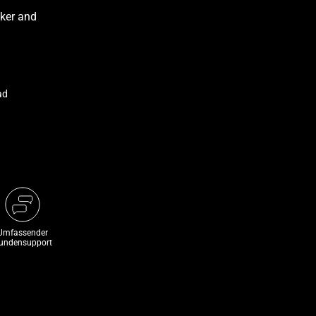
ad
Umfassender
undensupport