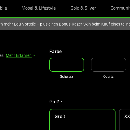
bile
Möbel & Lifestyle
Gold & Silver
Communi
och mehr Edu-Vorteile – plus einen Bonus-Razer-Skin beim Kauf eines tei
Farbe
es
Mehr Erfahren
>
Schwarz
Quartz
Größe
Groß
XX