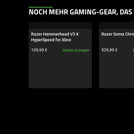
This
NOCH MEHR GAMING-GEAR, DAS 
is
a
carousel.
Razer Hammerhead V3 X 
Razer Soma Chr
Use
HyperSpeed for Xbox
Next
Produktpreis:
Produktpreis:
109,99 €
529,99 €
Details Anzeigen
and
Previous
buttons
to
navigate,
or
jump
to
a
slide
using
the