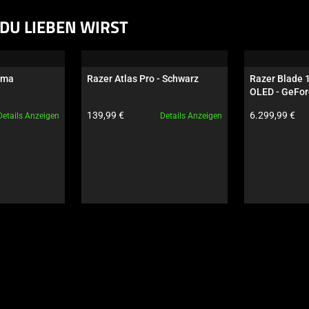
DU LIEBEN WIRST
oma
Razer Atlas Pro - Schwarz
Razer Blade 
OLED - GeFor
Schwarz
Produktpreis:
Produktpreis:
139,99 €
6.299,99 €
Details Anzeigen
Details Anzeigen