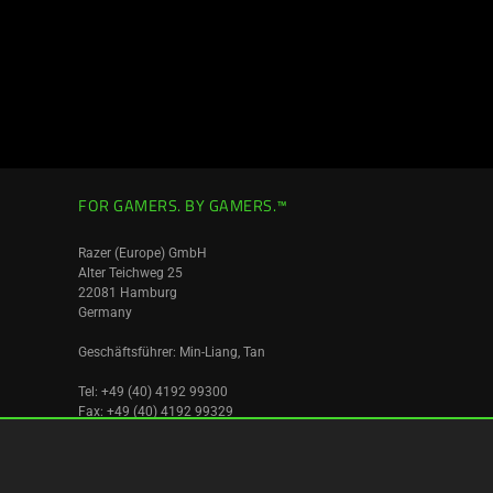
FOR GAMERS. BY GAMERS.™
Razer (Europe) GmbH
Alter Teichweg 25
22081 Hamburg
Germany
Geschäftsführer: Min-Liang, Tan
Tel: +49 (40) 4192 99300
Fax: +49 (40) 4192 99329
Umsatzsteuer ID ist: DE256596027
Amtsgericht Hamburg