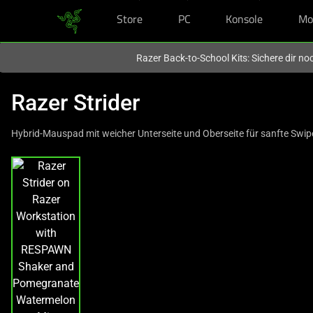
Store
PC
Konsole
Mo
Du befindest dich aktuell auf der Website von
Deutschland
.
Razer Back-to-School Kits: Sichere dir n
Razer Strider
Hybrid-Mauspad mit weicher Unterseite und Oberseite für sanfte Swip
This
is
a
carousel
with
one
large
image
and