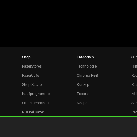
slide
dots.
Shop
Entdecken
Su
RazerStores
Technologie
Hil
RazerCafe
Chroma RGB
Reg
Shop-Suche
Konzepte
Raz
Kaufprogramme
Esports
Mei
Studentenrabatt
Koops
Sup
Nur bei Razer
Re
Razer Silver
Partner