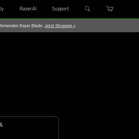
ty
Razer.AI
Support
lnehmenden Razer Blade.
Jetzt Shoppen
>
L