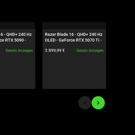
16 - QHD+ 240 Hz 
Razer Blade 16 - QHD+ 240 Hz 
Razer Vip
ce RTX 5090 - 
OLED - GeForce RTX 5070 Ti - 
Schwarz
Produktpreis:
Produktpre
3.899,99 €
179,99 €
Details Anzeigen
Details Anzeigen