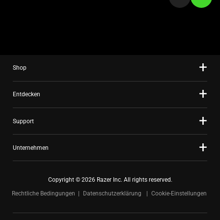
slide
using
the
slide
dots.
Shop
Entdecken
Support
Unternehmen
Copyright © 2026 Razer Inc. All rights reserved.
Rechtliche Bedingungen
Datenschutzerklärung
Cookie-Einstellungen