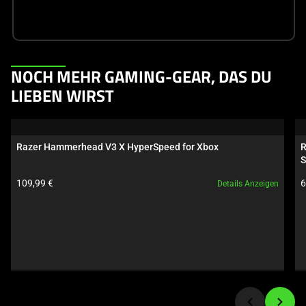
This
NOCH MEHR GAMING-GEAR, DAS DU
is
LIEBEN WIRST
a
carousel.
Use
Razer Hammerhead V3 X HyperSpeed for Xbox
R
Next
S
and
Produktpreis:
P
109,99 €
6
Details Anzeigen
Previous
buttons
to
navigate,
or
jump
to
a