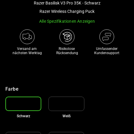
Razer Basilisk V3 Pro 35K - Schwarz
and
a
Razer Wireless Charging Puck
track
Alle Spezifikationen Anzeigen
of
thumbnails
below.
Select
Versand am 
Risikolose 

Umfassender
nächsten Werktag
Rücksendung
Kundensupport
any
of
the
image
buttons
Farbe
to
change
the
main
Schwarz
Weiß
image
above.